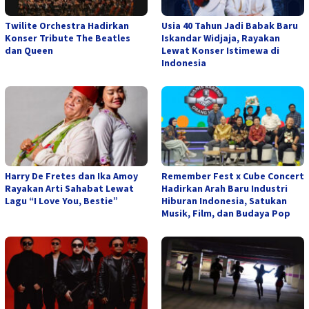
Twilite Orchestra Hadirkan
Usia 40 Tahun Jadi Babak Baru
Konser Tribute The Beatles
Iskandar Widjaja, Rayakan
dan Queen
Lewat Konser Istimewa di
Indonesia
Harry De Fretes dan Ika Amoy
Remember Fest x Cube Concert
Rayakan Arti Sahabat Lewat
Hadirkan Arah Baru Industri
Lagu “I Love You, Bestie”
Hiburan Indonesia, Satukan
Musik, Film, dan Budaya Pop