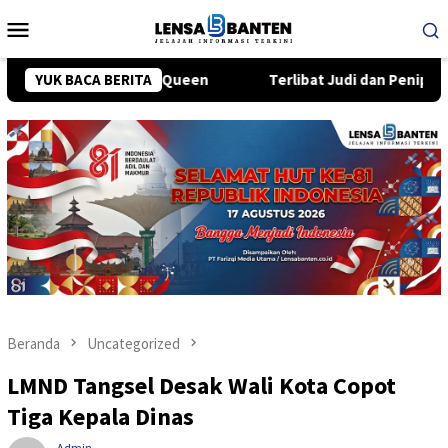
Loncat
Menu
ke
Mobile
konten
atles dan Queen
YUK BACA BERITA
Terlibat Judi dan Penipuan Online, 25 W
Beranda
Uncategorized
LMND Tangsel Desak Wali Kota Copot
Tiga Kepala Dinas
Admin