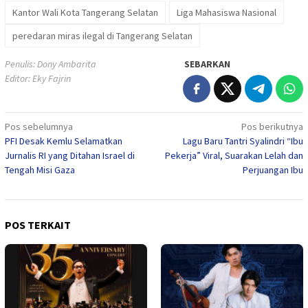
Kantor Wali Kota Tangerang Selatan
Liga Mahasiswa Nasional
peredaran miras ilegal di Tangerang Selatan
Penulis: Dony Ambarita
SEBARKAN
Editor: Eky Fajrin
Navigasi
Pos sebelumnya
Pos berikutnya
PFI Desak Kemlu Selamatkan
Lagu Baru Tantri Syalindri “Ibu
pos
Jurnalis RI yang Ditahan Israel di
Pekerja” Viral, Suarakan Lelah dan
Tengah Misi Gaza
Perjuangan Ibu
POS TERKAIT