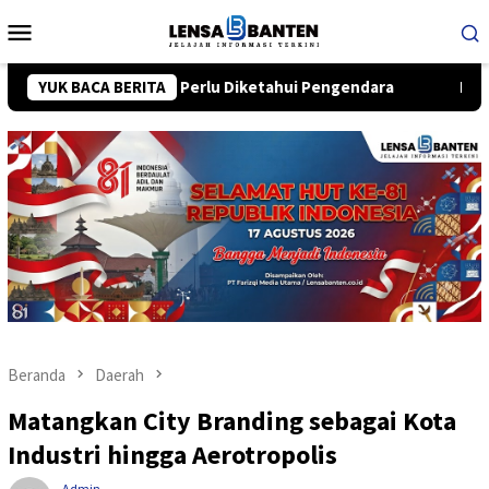
Loncat
Menu
ke
Mobile
konten
natif yang Perlu Diketahui Pengendara
YUK BACA BERITA
Dokter RS Sari As
Beranda
Daerah
Matangkan City Branding sebagai Kota
Industri hingga Aerotropolis
Admin