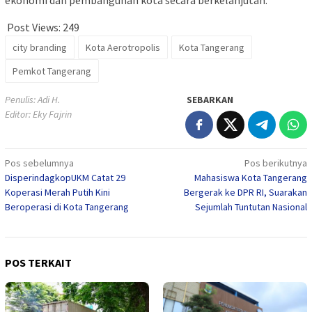
Post Views:
249
city branding
Kota Aerotropolis
Kota Tangerang
Pemkot Tangerang
Penulis: Adi H.
SEBARKAN
Editor: Eky Fajrin
Navigasi
Pos sebelumnya
Pos berikutnya
DisperindagkopUKM Catat 29
Mahasiswa Kota Tangerang
pos
Koperasi Merah Putih Kini
Bergerak ke DPR RI, Suarakan
Beroperasi di Kota Tangerang
Sejumlah Tuntutan Nasional
POS TERKAIT