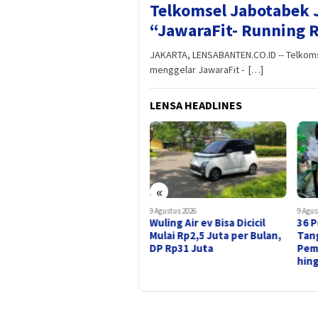
Telkomsel Jabotabek 
“JawaraFit- Running 
JAKARTA, LENSABANTEN.CO.ID -- Telkoms
menggelar JawaraFit - […]
LENSA HEADLINES
«
9 Agustus 2026
9 Agustus 2026
9 Agus
Wuling Air ev Bisa Dicicil
36 Pos Lansia Tersebar di
Ind
Mulai Rp2,5 Juta per Bulan,
Tangsel, Warga Bisa Dapat
NVID
DP Rp31 Juta
Pemeriksaan Kesehatan
GW 
hingga Senam