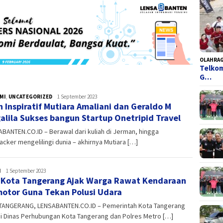
OLAHRA
Telkom
G…
MI
,
UNCATEGORIZED
admin
1 September 2023
h Inspiratif Mutiara Amaliani dan Geraldo M
alila Sukses bangun Startup Onetripid Travel
ANTEN.CO.ID – Berawal dari kuliah di Jerman, hingga
cker mengelilingi dunia – akhirnya Mutiara […]
H
admin
1 September 2023
 Kota Tangerang Ajak Warga Rawat Kendaraan
otor Guna Tekan Polusi Udara
TANGERANG, LENSABANTEN.CO.ID – Pemerintah Kota Tangerang
i Dinas Perhubungan Kota Tangerang dan Polres Metro […]