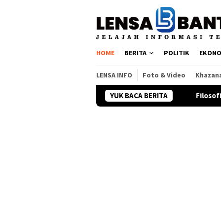
Loncat
ke
konten
HOME
BERITA
POLITIK
EKONO
LENSA INFO
Foto & Video
Khazan
di Usia 500 Tahun Jakarta
YUK BACA BERITA
Filosofi Sepak Bola Pelatih Pe