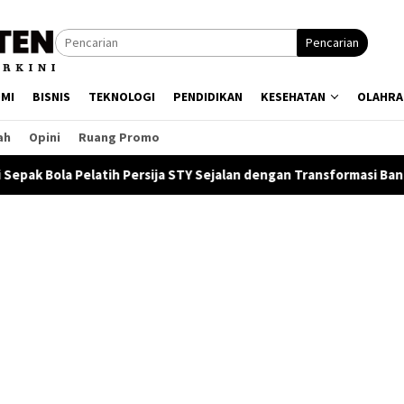
Pencarian
MI
BISNIS
TEKNOLOGI
PENDIDIKAN
KESEHATAN
OLAHRA
ah
Opini
Ruang Promo
rsija STY Sejalan dengan Transformasi Bank Jakarta
Bank J