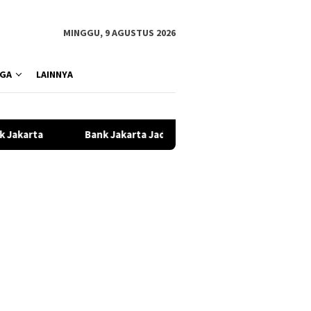
MINGGU, 9 AGUSTUS 2026
GA
LAINNYA
akarta Jadi Energi Persija Buru Gelar Juara Liga Indonesia