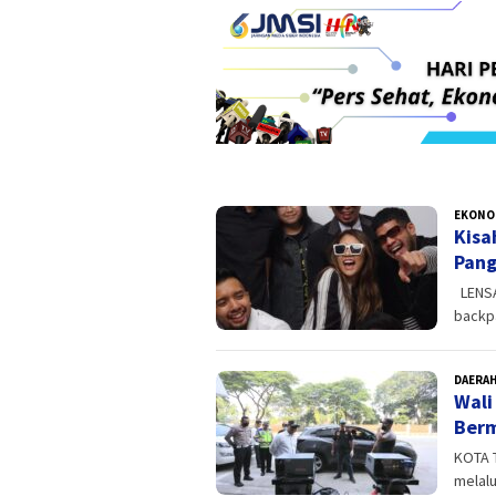
LENSA
EKONO
BANTEN
Kisa
Pang
LENSAB
backpa
DAERA
Wali
Berm
KOTA 
melalu