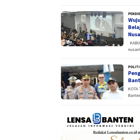
PENDI
Wuju
Bela
Nusa
KABUP
nusan
POLITI
Peng
Bant
KOTA 
Banten