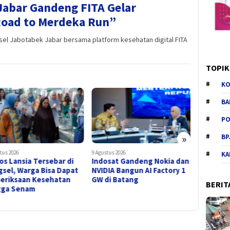
Jabar Gandeng FITA Gelar
Road to Merdeka Run”
el Jabotabek Jabar bersama platform kesehatan digital FITA
TOPIK
KO
BA
PO
»
BP
tus 2026
9 Agustus 2026
9 Agustus 202
KA
osat Gandeng Nokia dan
Turnamen Badminton
Gubernu
IA Bangun AI Factory 1
Antar-Kelurahan Cipondoh
Apresias
di Batang
Berakhir, Kelurahan
Jakarta-
BERIT
Cipondoh Raih Juara
Juara di
Pertama
Jakarta