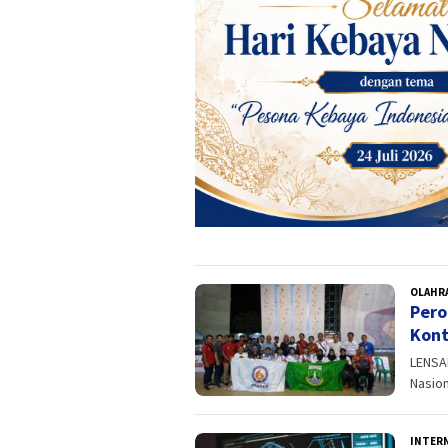
OLAHR
Pero
Kont
LENSAB
Nasion
INTER