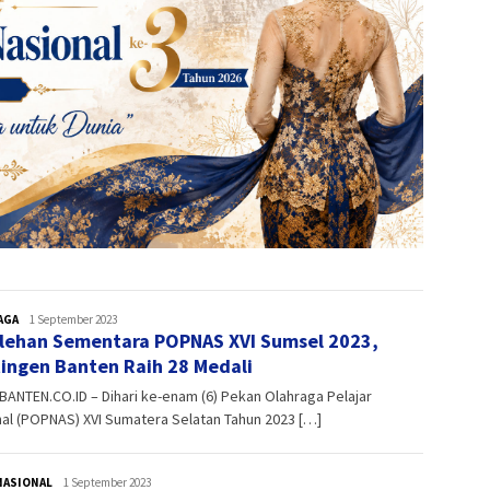
AGA
admin
1 September 2023
lehan Sementara POPNAS XVI Sumsel 2023,
ingen Banten Raih 28 Medali
ANTEN.CO.ID – Dihari ke-enam (6) Pekan Olahraga Pelajar
al (POPNAS) XVI Sumatera Selatan Tahun 2023 […]
NASIONAL
admin
1 September 2023