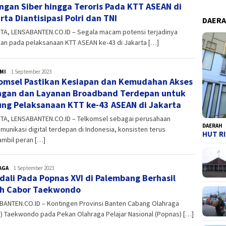
ngan Siber hingga Teroris Pada KTT ASEAN di
rta Diantisipasi Polri dan TNI
DAER
TA, LENSABANTEN.CO.ID – Segala macam potensi terjadinya
an pada pelaksanaan KTT ASEAN ke-43 di Jakarta […]
MI
admin
1 September 2023
omsel Pastikan Kesiapan dan Kemudahan Akses
ngan dan Layanan Broadband Terdepan untuk
ng Pelaksanaan KTT ke-43 ASEAN di Jakarta
TA, LENSABANTEN.CO.ID – Telkomsel sebagai perusahaan
DAERAH
munikasi digital terdepan di Indonesia, konsisten terus
HUT RI
mbil peran […]
AGA
admin
1 September 2023
dali Pada Popnas XVI di Palembang Berhasil
ih Cabor Taekwondo
BANTEN.CO.ID – Kontingen Provinsi Banten Cabang Olahraga
) Taekwondo pada Pekan Olahraga Pelajar Nasional (Popnas) […]