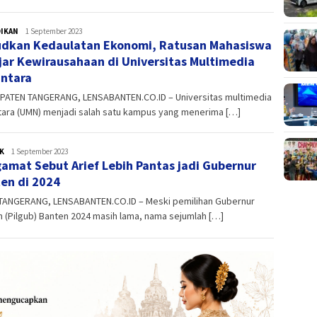
DIKAN
admin
1 September 2023
dkan Kedaulatan Ekonomi, Ratusan Mahasiswa
jar Kewirausahaan di Universitas Multimedia
ntara
ATEN TANGERANG, LENSABANTEN.CO.ID – Universitas multimedia
tara (UMN) menjadi salah satu kampus yang menerima […]
K
admin
1 September 2023
amat Sebut Arief Lebih Pantas jadi Gubernur
en di 2024
TANGERANG, LENSABANTEN.CO.ID – Meski pemilihan Gubernur
 (Pilgub) Banten 2024 masih lama, nama sejumlah […]