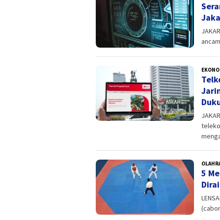
Sera
Jaka
JAKAR
ancam
EKONO
Telk
Jari
Duku
JAKAR
teleko
menga
OLAHR
5 Me
Dira
LENSA
(cabor