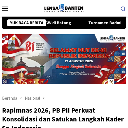
Loncat
Menu
ke
Mobile
konten
ry 1 GW di Batang
YUK BACA BERITA
Turnamen Badminton Antar-Kelurahan 
Beranda
Nasional
Rapimnas 2026, PB PII Perkuat
Konsolidasi dan Satukan Langkah Kader
Se-Indonesia