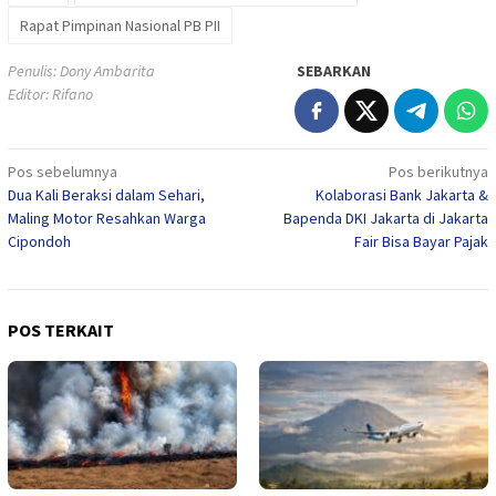
Rapat Pimpinan Nasional PB PII
Penulis: Dony Ambarita
SEBARKAN
Editor: Rifano
Navigasi
Pos sebelumnya
Pos berikutnya
Dua Kali Beraksi dalam Sehari,
Kolaborasi Bank Jakarta &
pos
Maling Motor Resahkan Warga
Bapenda DKI Jakarta di Jakarta
Cipondoh
Fair Bisa Bayar Pajak
POS TERKAIT