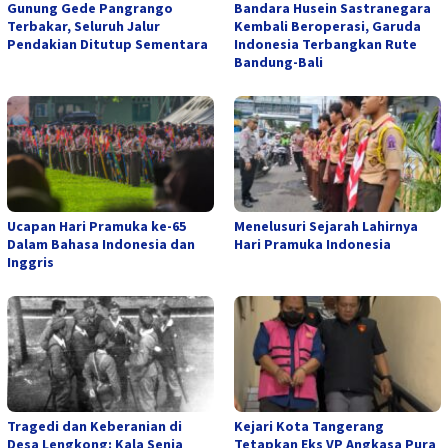
Gunung Gede Pangrango
Bandara Husein Sastranegara
Terbakar, Seluruh Jalur
Kembali Beroperasi, Garuda
Pendakian Ditutup Sementara
Indonesia Terbangkan Rute
Bandung-Bali
Ucapan Hari Pramuka ke-65
Menelusuri Sejarah Lahirnya
Dalam Bahasa Indonesia dan
Hari Pramuka Indonesia
Inggris
Tragedi dan Keberanian di
Kejari Kota Tangerang
Desa Lengkong: Kala Senja
Tetapkan Eks VP Angkasa Pura