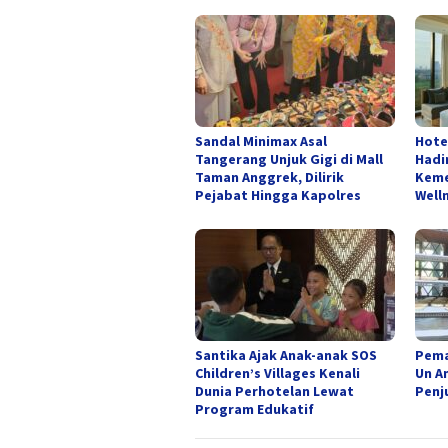
Sandal Minimax Asal
Hote
Tangerang Unjuk Gigi di Mall
Hadi
Taman Anggrek, Dilirik
Keme
Pejabat Hingga Kapolres
Well
Santika Ajak Anak-anak SOS
Pema
Children’s Villages Kenali
Un A
Dunia Perhotelan Lewat
Penj
Program Edukatif