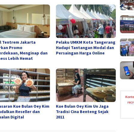
l Tentrem Jakarta
Pelaku UMKM Kota Tangerang
rkan Promo
Hadapi Tantangan Modal dan
rdekaan, Menginap dan
Persaingan Harga Online
ness Lebih Hemat
Konte
recr
saran Kue Bulan Oey Kim
Kue Bulan Oey Kim Un Jaga
ndalkan Reseller dan
Tradisi Cina Benteng Sejak
ualan Digital
2011