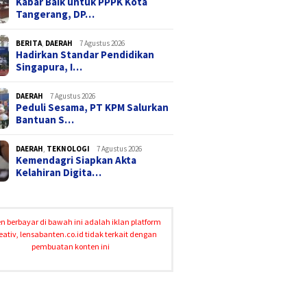
Kabar Baik untuk PPPK Kota
Tangerang, DP…
BERITA
,
DAERAH
7 Agustus 2026
Hadirkan Standar Pendidikan
Singapura, I…
DAERAH
7 Agustus 2026
Peduli Sesama, PT KPM Salurkan
Bantuan S…
DAERAH
,
TEKNOLOGI
7 Agustus 2026
Kemendagri Siapkan Akta
Kelahiran Digita…
n berbayar di bawah ini adalah iklan platform
eativ, lensabanten.co.id tidak terkait dengan
pembuatan konten ini