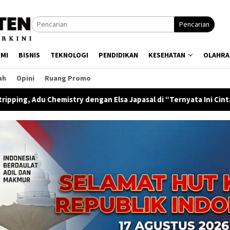
Pencarian
MI
BISNIS
TEKNOLOGI
PENDIDIKAN
KESEHATAN
OLAHRA
ah
Opini
Ruang Promo
dengan Elsa Japasal di “Ternyata Ini Cinta”
“Matilah Kau