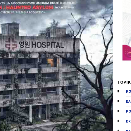
TOPIK
KO
BA
PO
BP