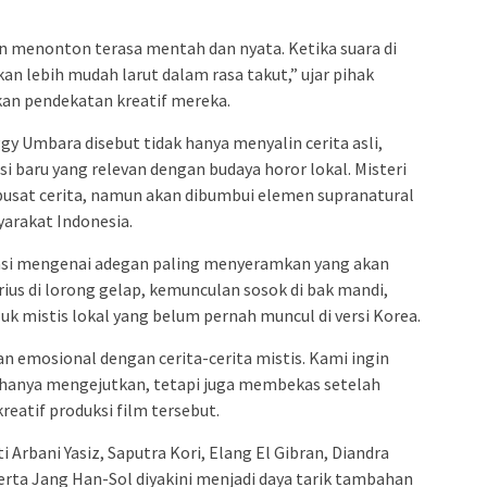
menonton terasa mentah dan nyata. Ketika suara di
an lebih mudah larut dalam rasa takut,” ujar pihak
skan pendekatan kreatif mereka.
ggy Umbara disebut tidak hanya menyalin cerita asli,
i baru yang relevan dengan budaya horor lokal. Misteri
usat cerita, namun akan dibumbui elemen supranatural
arakat Indonesia.
si mengenai adegan paling menyeramkan yang akan
erius di lorong gelap, kemunculan sosok di bak mandi,
 mistis lokal yang belum pernah muncul di versi Korea.
 emosional dengan cerita-cerita mistis. Kami ingin
 hanya mengejutkan, tetapi juga membekas setelah
kreatif produksi film tersebut.
Arbani Yasiz, Saputra Kori, Elang El Gibran, Diandra
 serta Jang Han-Sol diyakini menjadi daya tarik tambahan