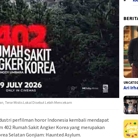
KA
BERIT
UNCATE
Ari Ir
n, Teror Mistis Lokal Disebut Lebih Mencekam
dustri perfilman horor Indonesia kembali mendapat
lm 402 Rumah Sakit Angker Korea yang merupakan
orea Selatan Gonjiam: Haunted Asylum.