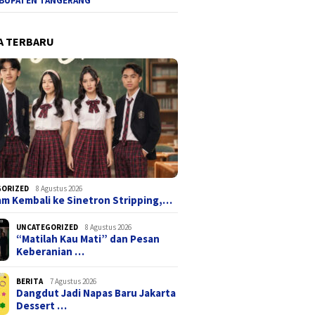
BUPATEN TANGERANG
A TERBARU
GORIZED
8 Agustus 2026
ham Kembali ke Sinetron Stripping,…
UNCATEGORIZED
8 Agustus 2026
“Matilah Kau Mati” dan Pesan
Keberanian …
BERITA
7 Agustus 2026
Dangdut Jadi Napas Baru Jakarta
Dessert …