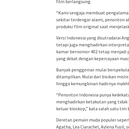
film berlangsung.
“Kami sengaja membuat pengalaman 
sekitar terdengar alami, penonton ak
produksi film original saat menjela
Versi Indonesia yang disutradarai An
tetapi juga menghadirkan interpretas
kamar bernomor 402 tetap menjadi p
yang dekat dengan kepercayaan masy
Banyak penggemar mulai berspekula
ditampilkan. Mulai dari bisikan mist
hingga kemungkinan hadirnya makhluk
“Penonton Indonesia punya kedekatan
menghadirkan ketakutan yang tidak
keluar bioskop,” kata salah satu tim 
Deretan pemain muda populer seperti 
Agatha, Lea Ciarachel, Aylena Fusil,