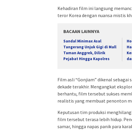
Kehadiran film ini langsung memanc
teror Korea dengan nuansa mistis kh
BACAAN LAINNYA
Sandal Minimax Asal
Ho
Tangerang Unjuk Gigi di Mall
Ha
Taman Anggrek, Dilirik
Ke
Pejabat Hingga Kapolres
da
Film asli “Gonjiam” dikenal sebagai 
dekade terakhir. Mengangkat eksplor
berhantu, film tersebut sukses memb
realistis yang membuat penonton mer
Keputusan tim produksi menghilang
film tersebut terasa lebih hidup. P
samar, hingga napas panik para ka