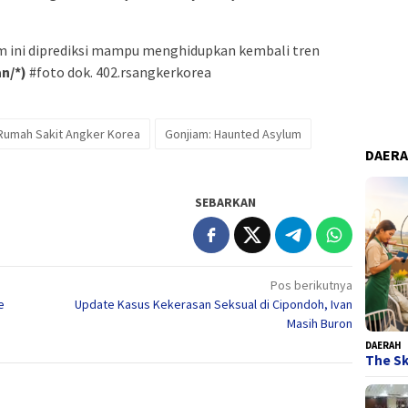
ilm ini diprediksi mampu menghidupkan kembali tren
an/*)
#foto dok. 402.rsangkerkorea
 Rumah Sakit Angker Korea
Gonjiam: Haunted Asylum
DAER
SEBARKAN
Pos berikutnya
e
Update Kasus Kekerasan Seksual di Cipondoh, Ivan
Masih Buron
DAERAH
The Sk