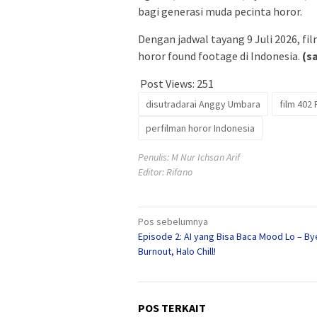
bagi generasi muda pecinta horor.
Dengan jadwal tayang 9 Juli 2026, f
horor found footage di Indonesia.
(s
Post Views:
251
disutradarai Anggy Umbara
film 402
perfilman horor Indonesia
Penulis: M Nur Ichsan Arif
Editor: Rifano
Navigasi
Pos sebelumnya
Episode 2: AI yang Bisa Baca Mood Lo – By
pos
Burnout, Halo Chill!
POS TERKAIT