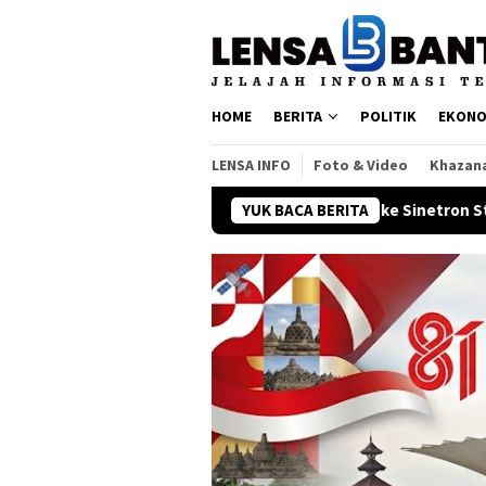
Loncat
ke
konten
HOME
BERITA
POLITIK
EKONO
LENSA INFO
Foto & Video
Khazan
Ari Irham Kembali ke Sinetron Stripping, Adu Chemistry 
YUK BACA BERITA