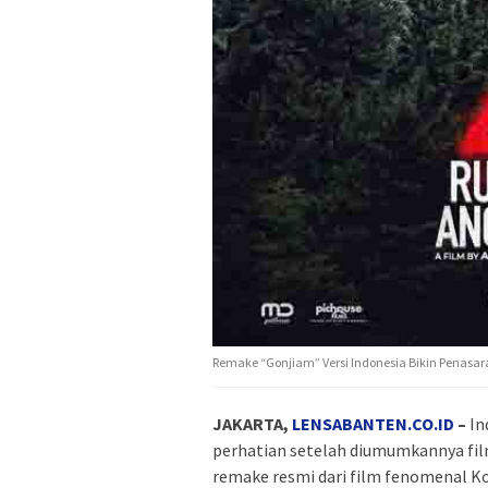
Remake “Gonjiam” Versi Indonesia Bikin Penasara
JAKARTA,
LENSABANTEN.CO.ID
–
In
perhatian setelah diumumkannya fi
remake resmi dari film fenomenal K