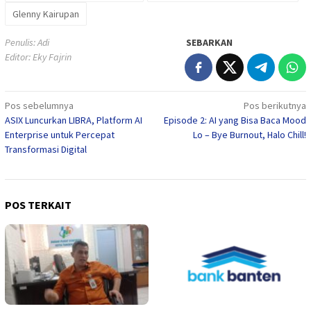
Glenny Kairupan
Penulis: Adi
SEBARKAN
Editor: Eky Fajrin
Navigasi
Pos sebelumnya
Pos berikutnya
ASIX Luncurkan LIBRA, Platform AI
Episode 2: AI yang Bisa Baca Mood
pos
Enterprise untuk Percepat
Lo – Bye Burnout, Halo Chill!
Transformasi Digital
POS TERKAIT