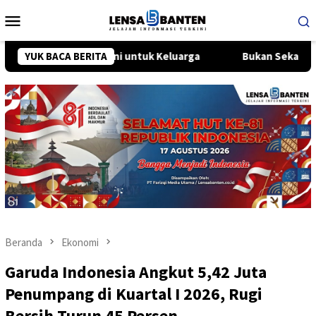
Loncat
Menu
ke
Mobile
konten
a Syahrini untuk Keluarga
YUK BACA BERITA
Bukan Sekadar Klakson, “HONK
Beranda
Ekonomi
Garuda Indonesia Angkut 5,42 Juta
Penumpang di Kuartal I 2026, Rugi
Bersih Turun 45 Persen