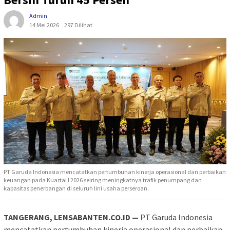
Admin
14 Mei 2026
297 Dilihat
PT Garuda Indonesia mencatatkan pertumbuhan kinerja operasional dan perbaikan
keuangan pada Kuartal I 2026 seiring meningkatnya trafik penumpang dan
kapasitas penerbangan di seluruh lini usaha perseroan.
TANGERANG, LENSABANTEN.CO.ID —
PT
Garuda Indonesia
mencatatkan pertumbuhan kinerja operasional dan perbaikan