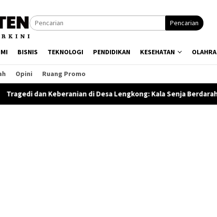
Pencarian
MI
BISNIS
TEKNOLOGI
PENDIDIKAN
KESEHATAN
OLAHRA
ah
Opini
Ruang Promo
an di Desa Lengkong: Kala Senja Berdarah Menguji Akademi Milit