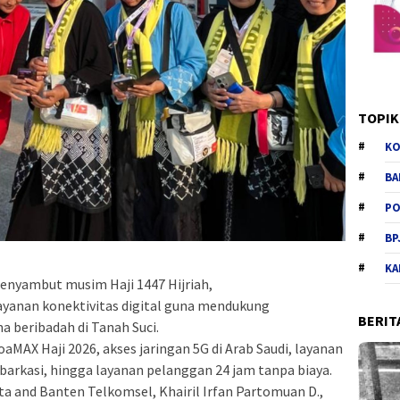
TOPIK
KO
BA
PO
BP
KA
nyambut musim Haji 1447 Hijriah,
yanan konektivitas digital guna mendukung
BERIT
 beribadah di Tanah Suci.
MAX Haji 2026, akses jaringan 5G di Arab Saudi, layanan
barkasi, hingga layanan pelanggan 24 jam tanpa biaya.
a and Banten Telkomsel, Khairil Irfan Partomuan D.,