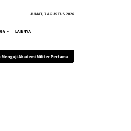
JUMAT, 7 AGUSTUS 2026
GA
LAINNYA
er Pertama Indonesia
Desain Tangguh dan Makin Terjangk