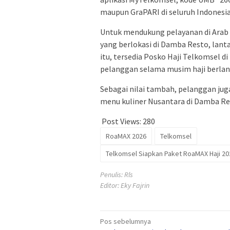
maupun GraPARI di seluruh Indonesia
Untuk mendukung pelayanan di Arab
yang berlokasi di Damba Resto, lant
itu, tersedia Posko Haji Telkomsel
pelanggan selama musim haji berla
Sebagai nilai tambah, pelanggan ju
menu kuliner Nusantara di Damba Re
Post Views:
280
RoaMAX 2026
Telkomsel
Telkomsel Siapkan Paket RoaMAX Haji 20
Penulis: Rls
Editor: Eky Fajrin
Navigasi
Pos sebelumnya