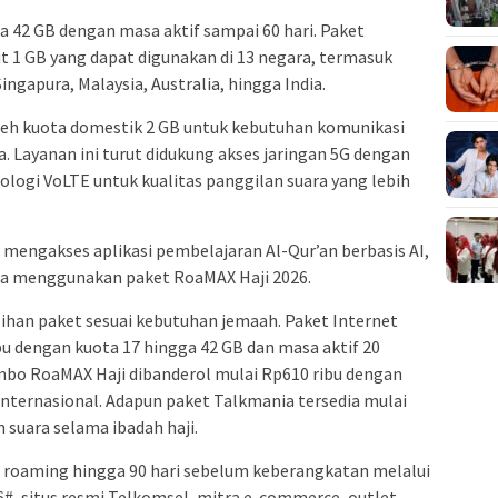
 42 GB dengan masa aktif sampai 60 hari. Paket
it 1 GB yang dapat digunakan di 13 negara, termasuk
Singapura, Malaysia, Australia, hingga India.
leh kuota domestik 2 GB untuk kebutuhan komunikasi
. Layanan ini turut didukung akses jaringan 5G dengan
logi VoLTE untuk kualitas panggilan suara yang lebih
mengakses aplikasi pembelajaran Al-Qur’an berbasis AI,
ma menggunakan paket RoaMAX Haji 2026.
han paket sesuai kebutuhan jemaah. Paket Internet
bu dengan kuota 17 hingga 42 GB dan masa aktif 20
mbo RoaMAX Haji dibanderol mulai Rp610 ribu dengan
nternasional. Adapun paket Talkmania tersedia mulai
 suara selama ibadah haji.
 roaming hingga 90 hari sebelum keberangkatan melalui
#, situs resmi Telkomsel, mitra e-commerce, outlet,