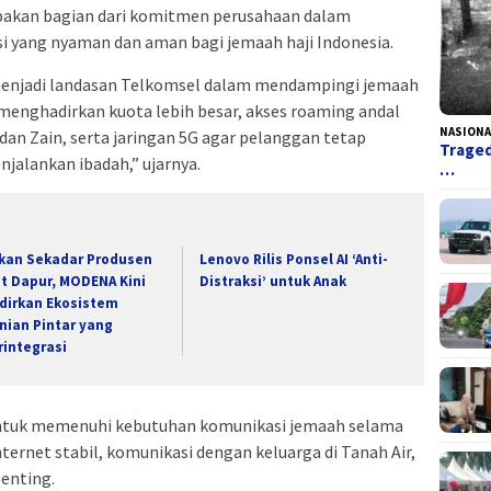
akan bagian dari komitmen perusahaan dalam
yang nyaman dan aman bagi jemaah haji Indonesia.
enjadi landasan Telkomsel dalam mendampingi jemaah
 menghadirkan kuota lebih besar, akses roaming andal
NASIONA
 dan Zain, serta jaringan 5G agar pelanggan tetap
Traged
jalankan ibadah,” ujarnya.
…
kan Sekadar Produsen
Lenovo Rilis Ponsel AI ‘Anti-
at Dapur, MODENA Kini
Distraksi’ untuk Anak
dirkan Ekosistem
nian Pintar yang
rintegrasi
untuk memenuhi kebutuhan komunikasi jemaah selama
nternet stabil, komunikasi dengan keluarga di Tanah Air,
enting.