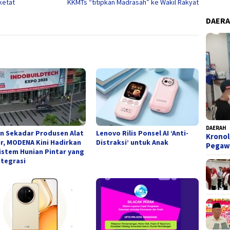
ketat
KKMTs “titipkan Madrasah” ke Wakil Rakyat
DAER
DAERAH
n Sekadar Produsen Alat
Lenovo Rilis Ponsel AI ‘Anti-
Kronol
r, MODENA Kini Hadirkan
Distraksi’ untuk Anak
Pegaw
istem Hunian Pintar yang
ntegrasi