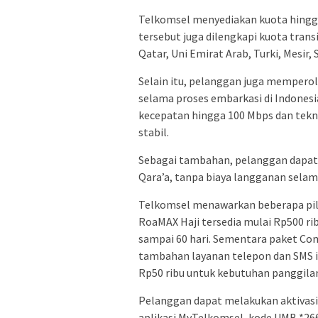
Telkomsel menyediakan kuota hingga
tersebut juga dilengkapi kuota trans
Qatar, Uni Emirat Arab, Turki, Mesir, 
Selain itu, pelanggan juga mempero
selama proses embarkasi di Indonesia
kecepatan hingga 100 Mbps dan tekno
stabil.
Sebagai tambahan, pelanggan dapat 
Qara’a, tanpa biaya langganan sela
Telkomsel menawarkan beberapa pili
RoaMAX Haji tersedia mulai Rp500 ri
sampai 60 hari. Sementara paket Co
tambahan layanan telepon dan SMS i
Rp50 ribu untuk kebutuhan panggilan
Pelanggan dapat melakukan aktivasi
aplikasi MyTelkomsel, kode UMB *266