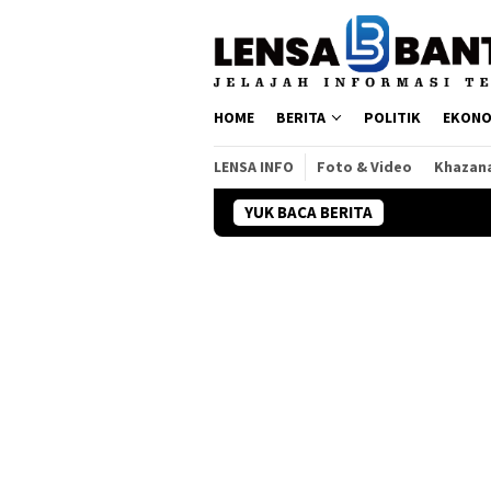
Loncat
ke
konten
HOME
BERITA
POLITIK
EKONO
LENSA INFO
Foto & Video
Khazan
YUK BACA BERITA
Tragedi dan Keberani