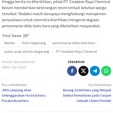
Hingga berita ini diterbitkan, pihak PT Cisadane Raya Chemical
belum memberikan keterangan resmi terkait keluhan warga
tersebut. Redaksi masih berupaya menghubungi manajemen
perusahaan untuk meminta klarifikasi mengenai dugaan
pencemaran debu batu bara yang dikeluhkan masyarakat.
Post Views:
287
Banten
Kota Tangerang
pencemaran debu batu bara
polusi asap di kota tangerang
PT Cisadane Raya Chemical
Penulis: Dony Ambarita
SEBARKAN
Editor: Eky Fajrin
Navigasi
Pos sebelumnya
Pos berikutnya
JMSI Lampung Akan
Barang Sederhana yang Menjadi
pos
Selenggarakan Festival Keris
Simbol Kemiskinan pada Cerpen
Pusaka Nusantara
Sebuah Celana Pendek