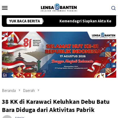
Loncat
Menu
ke
Mobile
konten
dung-Bali
YUK BACA BERITA
Kemendagri Siapkan Akta Kelahiran Digital via
Beranda
Daerah
38 KK di Karawaci Keluhkan Debu Batu
Bara Diduga dari Aktivitas Pabrik
Admin