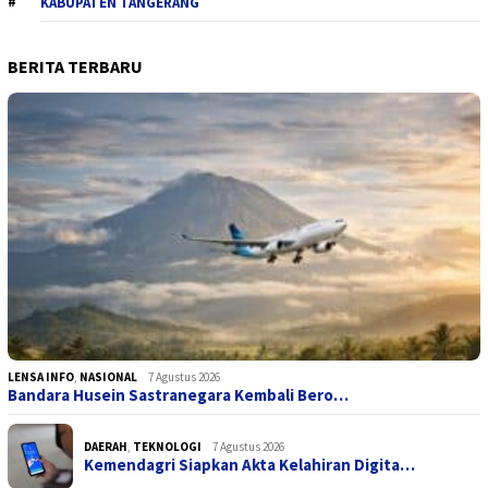
KABUPATEN TANGERANG
BERITA TERBARU
LENSA INFO
,
NASIONAL
7 Agustus 2026
Bandara Husein Sastranegara Kembali Bero…
DAERAH
,
TEKNOLOGI
7 Agustus 2026
Kemendagri Siapkan Akta Kelahiran Digita…