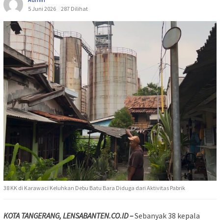
5 Juni 2026
287 Dilihat
38 KK di Karawaci Keluhkan Debu Batu Bara Diduga dari Aktivitas Pabrik
KOTA TANGERANG, LENSABANTEN.CO.ID –
Sebanyak 38 kepala