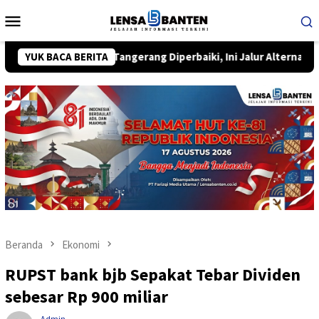
Loncat
Menu
ke
Mobile
konten
n di Tangerang Diperbaiki, Ini Jalur Alternatif yang Perlu Diket
YUK BACA BERITA
Beranda
Ekonomi
RUPST bank bjb Sepakat Tebar Dividen
sebesar Rp 900 miliar
Admin