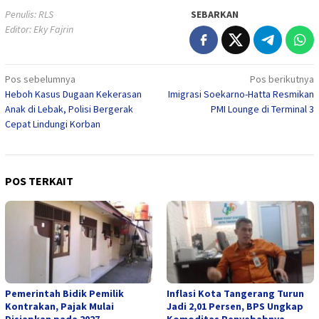
Penulis: RLS
SEBARKAN
Editor: Eky Fajrin
Navigasi
Pos sebelumnya
Pos berikutnya
Heboh Kasus Dugaan Kekerasan
Imigrasi Soekarno-Hatta Resmikan
pos
Anak di Lebak, Polisi Bergerak
PMI Lounge di Terminal 3
Cepat Lindungi Korban
POS TERKAIT
Pemerintah Bidik Pemilik
Inflasi Kota Tangerang Turun
Kontrakan, Pajak Mulai
Jadi 2,01 Persen, BPS Ungkap