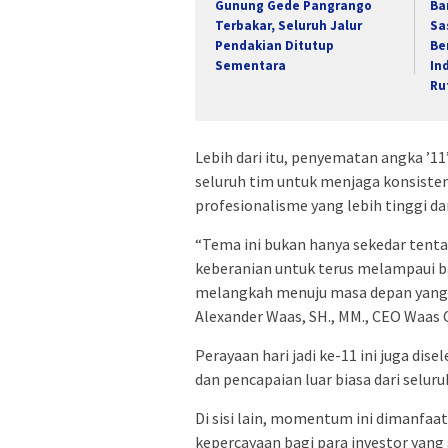
Gunung Gede Pangrango
Ba
Terbakar, Seluruh Jalur
Sa
Pendakian Ditutup
Be
Sementara
In
Ru
Lebih dari itu, penyematan angka ’1
seluruh tim untuk menjaga konsisten
profesionalisme yang lebih tinggi da
“Tema ini bukan hanya sekedar tent
keberanian untuk terus melampaui b
melangkah menuju masa depan yang le
Alexander Waas, SH., MM., CEO Waas 
Perayaan hari jadi ke-11 ini juga dis
dan pencapaian luar biasa dari seluru
Di sisi lain, momentum ini dimanfaa
kepercayaan bagi para investor yang