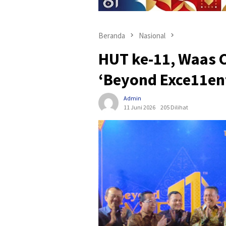
Beranda
Nasional
HUT ke-11, Waas 
‘Beyond Exce11en
Admin
11 Juni 2026
205 Dilihat