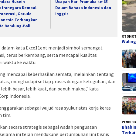
ndara Husein
Ucapan Hari Pramuka ke-65
stranegara Kembali
Dalam Bahasa Indonesia dan
roperasi, Garuda
Inggris
donesia Terbangkan
te Bandung-Bali
OTOMOT
Wuling 
1’ dalam kata Exce11ent menjadi simbol semangat
si, terus berkembang, serta mencapai kualitas
ri waktu ke waktu.
ang mencapai keberhasilan semata, melainkan tentang
atas, menghadapi setiap proses dengan keteguhan, dan
bih besar, lebih kuat, dan penuh makna,” kata
Corp Indonesia.
elenggarakan sebagai wujud rasa syukur atas kerja keras
h tim.
PENDIDI
tkan secara strategis sebagai wadah penguatan
Bhabi
Terka
 selama ini telah mendukung pertumbuhan lini bisnis