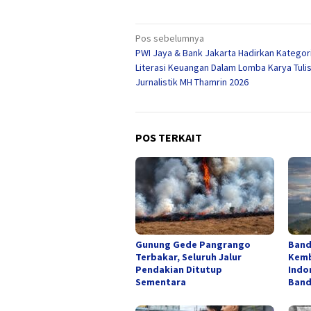
Navigasi
Pos sebelumnya
PWI Jaya & Bank Jakarta Hadirkan Kategor
pos
Literasi Keuangan Dalam Lomba Karya Tuli
Jurnalistik MH Thamrin 2026
POS TERKAIT
Gunung Gede Pangrango
Band
Terbakar, Seluruh Jalur
Kemb
Pendakian Ditutup
Indo
Sementara
Band