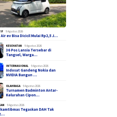
IF
9 Agustus 2026
Air ev Bisa Dicicil Mulai Rp2,5 J…
KESEHATAN
9 Agustus 2026
36 Pos Lansia Tersebar di
Tangsel, Warga…
INTERNASIONAL
9 Agustus 2026
Indosat Gandeng Nokia dan
NVIDIA Bangun …
OLAHRAGA
9 Agustus 2026
Turnamen Badminton Antar-
Kelurahan Cipon…
KAN
9 Agustus 2026
nkamtibmas Tegaskan DAH Tak
it…