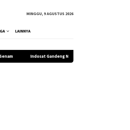
MINGGU, 9 AGUSTUS 2026
GA
LAINNYA
 Gandeng Nokia dan NVIDIA Bangun AI Factory 1 GW di Batang