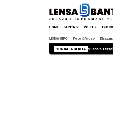
Loncat
ke
konten
HOME
BERITA
POLITIK
EKONO
LENSA INFO
Foto & Video
Khazan
, DP Rp31 Juta
36 Pos Lansia Tersebar di Tangsel, Warga
YUK BACA BERITA