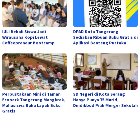
IULI Bekali Siswa Jadi
DPAD Kota Tangerang
Wirausaha Kopi Lewat
Sediakan Ribuan Buku Gratis di
Coffeepreneur Bootcamp
Aplikasi Benteng Pustaka
Perpustakaan Mini di Taman
SD Negeri di Kota Serang
Ecopark Tangerang Mangkrak,
Hanya Punya 75 Murid,
Mahasiswa Buka Lapak Buku
Dindikbud Pilih Merger Sekolah
Gratis