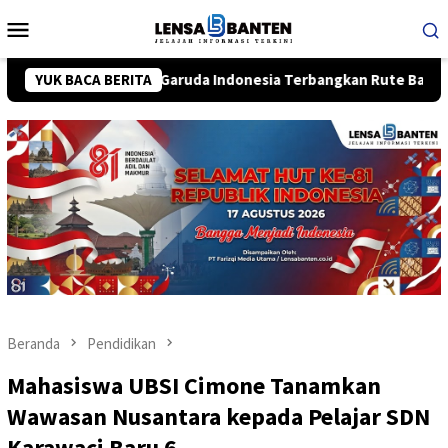
Loncat
Menu
ke
Mobile
konten
Beroperasi, Garuda Indonesia Terbangkan Rute Bandung-Bali
YUK BACA BERITA
Beranda
Pendidikan
Mahasiswa UBSI Cimone Tanamkan
Wawasan Nusantara kepada Pelajar SDN
Karawaci Baru 6