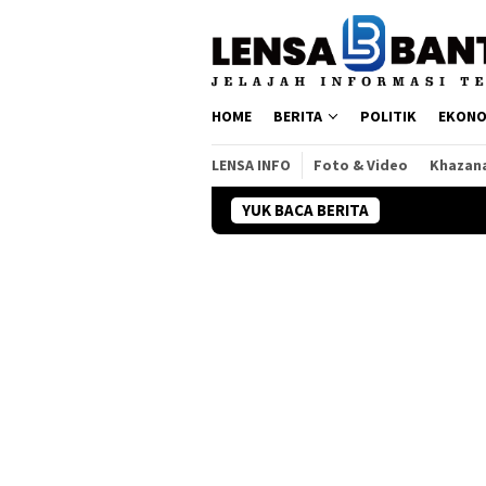
Loncat
ke
konten
HOME
BERITA
POLITIK
EKONO
LENSA INFO
Foto & Video
Khazan
YUK BACA BERITA
Kemendagri Sia