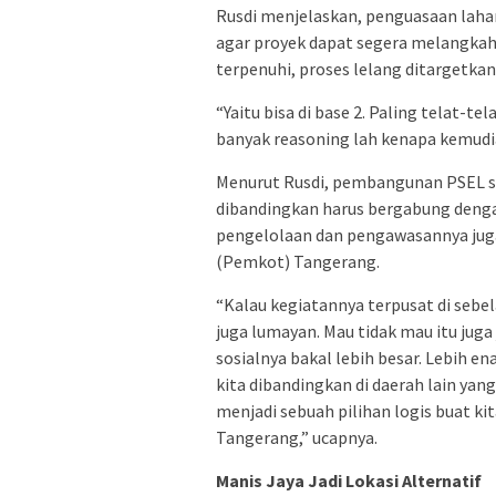
Rusdi menjelaskan, penguasaan lahan
agar proyek dapat segera melangkah 
terpenuhi, proses lelang ditargetkan
“Yaitu bisa di base 2. Paling telat-te
banyak reasoning lah kenapa kemudia
Menurut Rusdi, pembangunan PSEL sec
dibandingkan harus bergabung dengan d
pengelolaan dan pengawasannya jug
(Pemkot) Tangerang.
“Kalau kegiatannya terpusat di sebe
juga lumayan. Mau tidak mau itu jug
sosialnya bakal lebih besar. Lebih e
kita dibandingkan di daerah lain yang 
menjadi sebuah pilihan logis buat ki
Tangerang,” ucapnya.
Manis Jaya Jadi Lokasi Alternatif