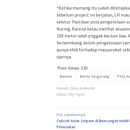
“Ketika memang itu sudah ditetapka
sebelum project ini berjalan, LH ma
sekitar. Pastikan pola pengelolaan 
Kucing. Karena kalau melihat acuanny
100 meter udah enggak kecium bau. 
berkembang dalam pengelolaan samp
punya efek terhadap masyarakat seki
ujarnya.
Post Views:
230
Banten
Berita Tangerang
PSEL K
Penulis: Dony Ambarita
Editor: Eky Fajrin
Navigasi
Pos sebelumnya
Cekcok Antar Satpam di Bencongan Indah 
pos
Penusukan