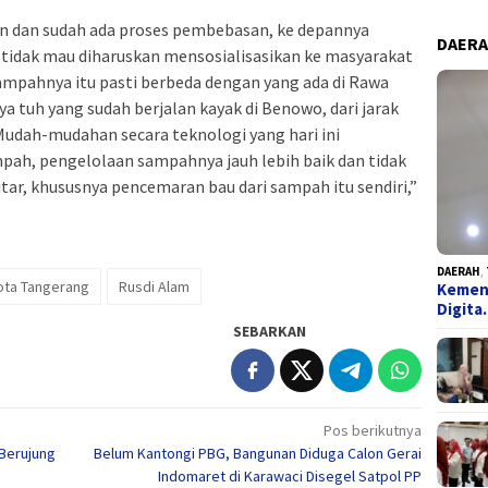
n dan sudah ada proses pembebasan, ke depannya
DAER
u tidak mau diharuskan mensosialisasikan ke masyarakat
sampahnya itu pasti berbeda dengan yang ada di Rawa
a tuh yang sudah berjalan kayak di Benowo, dari jarak
Mudah-mudahan secara teknologi yang hari ini
ah, pengelolaan sampahnya jauh lebih baik dan tidak
tar, khususnya pencemaran bau dari sampah itu sendiri,”
DAERAH
,
ota Tangerang
Rusdi Alam
Kemend
Digit
SEBARKAN
Pos berikutnya
Berujung
Belum Kantongi PBG, Bangunan Diduga Calon Gerai
Indomaret di Karawaci Disegel Satpol PP