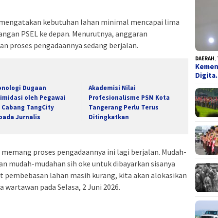
 mengatakan kebutuhan lahan minimal mencapai lima
ngan PSEL ke depan. Menurutnya, anggaran
an proses pengadaannya sedang berjalan.
DAERAH
,
Kemend
Digit
onologi Dugaan
Akademisi Nilai
timidasi oleh Pegawai
Profesionalisme PSM Kota
F Cabang TangCity
Tangerang Perlu Terus
pada Jurnalis
Ditingkatkan
 memang proses pengadaannya ini lagi berjalan. Mudah-
han mudah-mudahan sih oke untuk dibayarkan sisanya
at pembebasan lahan masih kurang, kita akan alokasikan
a wartawan pada Selasa, 2 Juni 2026.