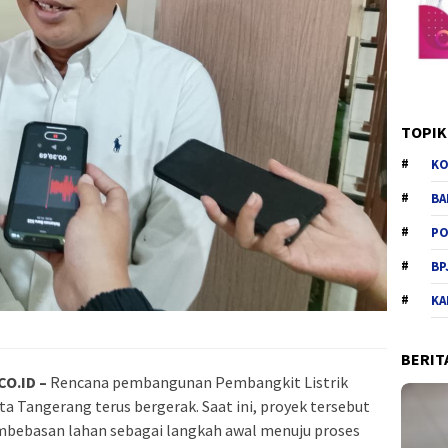
TOPIK
KO
BA
PO
BP
KA
BERIT
O.ID –
Rencana pembangunan Pembangkit Listrik
a Tangerang terus bergerak. Saat ini, proyek tersebut
mbebasan lahan sebagai langkah awal menuju proses