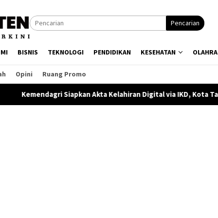
Pencarian
MI
BISNIS
TEKNOLOGI
PENDIDIKAN
KESEHATAN
OLAHRA
ah
Opini
Ruang Promo
pkan Akta Kelahiran Digital via IKD, Kota Tangerang Sudah Tera