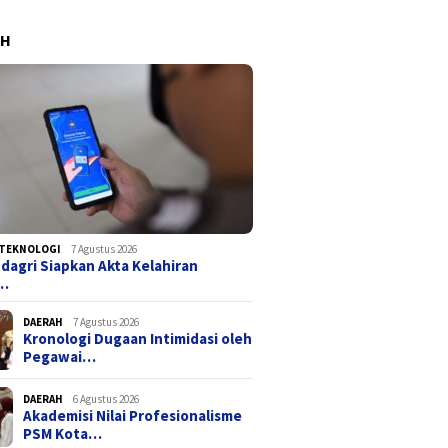
AH
TEKNOLOGI
7 Agustus 2026
agri Siapkan Akta Kelahiran
a…
DAERAH
7 Agustus 2026
Kronologi Dugaan Intimidasi oleh
Pegawai…
DAERAH
6 Agustus 2026
Akademisi Nilai Profesionalisme
PSM Kota…