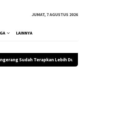
JUMAT, 7 AGUSTUS 2026
GA
LAINNYA
pkan Lebih Dulu
Ucapan Hari Pramuka ke-65 Dalam Bahasa 