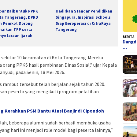
bar Baik untuk PPPK
Hadirkan Standar Pendidikan
ta Tangerang, DPRD
Singapura, Inspirasi Schools
n Pemkot Dorong
Siap Beroperasi di CitraRaya
naikan TPP serta
Tangerang
nyetaraan Ijazah
BERITA
Dangdu
…
i sekitar 10 kecamatan di Kota Tangerang. Mereka
orang PPKS hasil pembinaan Dinas Sosial,” ujar Kepala
hyudi, pada Senin, 18 Mei 2026.
 rambut tersebut telah berjalan sejak tahun 2020.
usan peserta yang mengikuti program pelatihan
g Kerahkan PSM Bantu Atasi Banjir di Cipondoh
illah, beberapa alumni sudah berhasil membuka usaha
yang hari ini menjadi role model bagi peserta lainnya,”