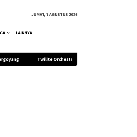
JUMAT, 7 AGUSTUS 2026
GA
LAINNYA
te Orchestra Hadirkan Konser Tribute The Beatles dan Queen