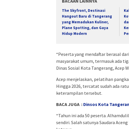
BACAAN LAINNYA
The Skyfront, Destinasi
Ka
Hangout Baru di Tangerang
Ko
yang Memadukan Kuliner,
da
Plane Spotting, dan Gaya
Ke
Hidup Modern
Pe
“Peserta yang mendaftar berasal dar
masyarakat umum, termasuk ada tiga 
Dinas Sosial Kota Tangerang, Acep Wa
Acep menjelaskan, pelatihan pangkas
Hingga 2026, tercatat sudah ada rat
keterampilan tersebut.
BACA JUGA :
Dinsos Kota Tangeran
“Tahun ini ada 50 peserta. Alhamdul
sendiri. Salah satunya Saudara Aceng 