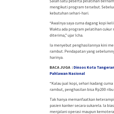
Salah satu peserta pelatihan bern
mengikuti program tersebut. Sebelum
kebutuhan sehari-hari.
“Awalnya saya cuma dagang kopi kelil
Waktu ada program pelatihan cukur r
diterima,” ujar Icha.
Ia menyebut penghasilannya kini 
rambut. Pendapatan yang sebelumnya
harinya.
BACA JUGA :
Dinsos Kota Tangeran
Pahlawan Nasional
“Kalau jual kopi, sehari kadang cuma 
rambut, penghasilan bisa Rp200 ribu 
Tak hanya memanfaatkan keterampil
pasien kanker secara sukarela. Ia b
menjalani operasi maupun kemotera