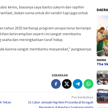
abis kemo, biasanya saya bantu cukurin dan rapihin
DAER
anfaat, bukan cuma untuk diri sendiri tapi juga untuk
an tahun 2025 berharap program serupa terus berlanjut
atihan keterampilan seperti ini sangat membantu
usaha dan meningkatkan taraf hidup.
s ada karena sangat membantu masyarakat,” pungkasnya.
DAERAH
The Sk
SEBARKAN
Pos berikutnya
uk Tekan
32 Calon Jemaah Haji Non-Prosedural Dicegah
Berangkat di Bandara Soekarno-Hatta