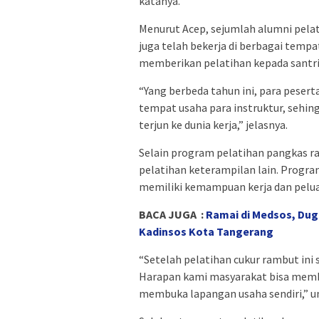
katanya.
Menurut Acep, sejumlah alumni pelat
juga telah bekerja di berbagai tempa
memberikan pelatihan kepada santri
“Yang berbeda tahun ini, para peser
tempat usaha para instruktur, seh
terjun ke dunia kerja,” jelasnya.
Selain program pelatihan pangkas r
pelatihan keterampilan lain. Prog
memiliki kemampuan kerja dan pelua
BACA JUGA :
Ramai di Medsos, Dug
Kadinsos Kota Tangerang
“Setelah pelatihan cukur rambut ini
Harapan kami masyarakat bisa membe
membuka lapangan usaha sendiri,” u