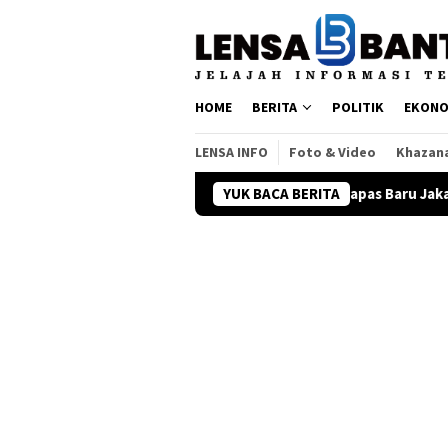
Loncat
ke
konten
HOME
BERITA
POLITIK
EKONO
LENSA INFO
Foto & Video
Khazan
Dangdut Jadi Napas Baru Jakarta Dessert Week 2026
YUK BACA BERITA