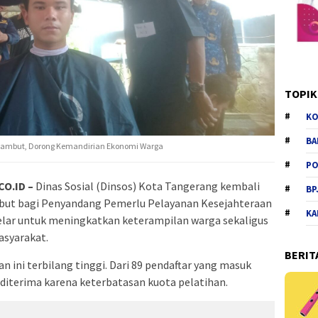
TOPIK
KO
BA
 Rambut, Dorong Kemandirian Ekonomi Warga
PO
O.ID –
Dinas Sosial (Dinsos) Kota Tangerang kembali
BP
ut bagi Penyandang Pemerlu Pelayanan Kesejahteraan
KA
gelar untuk meningkatkan keterampilan warga sekaligus
syarakat.
BERIT
 ini terbilang tinggi. Dari 89 pendaftar yang masuk
 diterima karena keterbatasan kuota pelatihan.