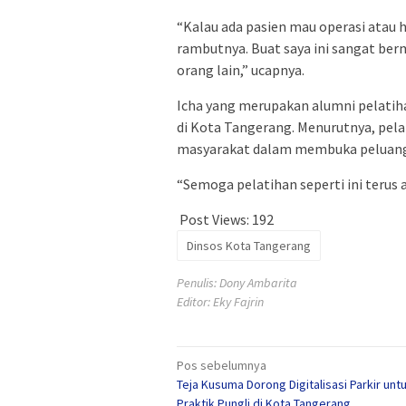
“Kalau ada pasien mau operasi atau h
rambutnya. Buat saya ini sangat berm
orang lain,” ucapnya.
Icha yang merupakan alumni pelatih
di Kota Tangerang. Menurutnya, pel
masyarakat dalam membuka peluang 
“Semoga pelatihan seperti ini teru
Post Views:
192
Dinsos Kota Tangerang
Penulis: Dony Ambarita
Editor: Eky Fajrin
Navigasi
Pos sebelumnya
Teja Kusuma Dorong Digitalisasi Parkir unt
pos
Praktik Pungli di Kota Tangerang