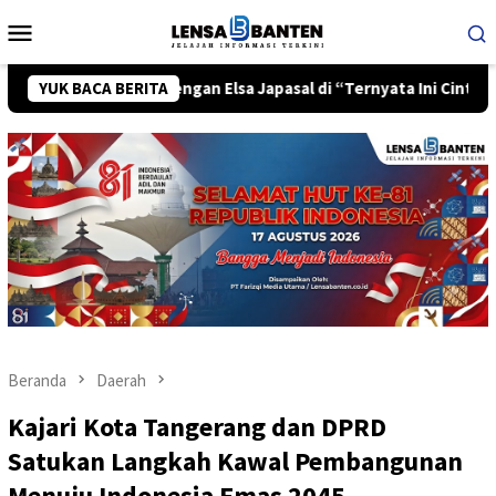
Loncat
Menu
ke
Mobile
konten
istry dengan Elsa Japasal di “Ternyata Ini Cinta”
YUK BACA BERITA
“Matila
Beranda
Daerah
Kajari Kota Tangerang dan DPRD
Satukan Langkah Kawal Pembangunan
Menuju Indonesia Emas 2045