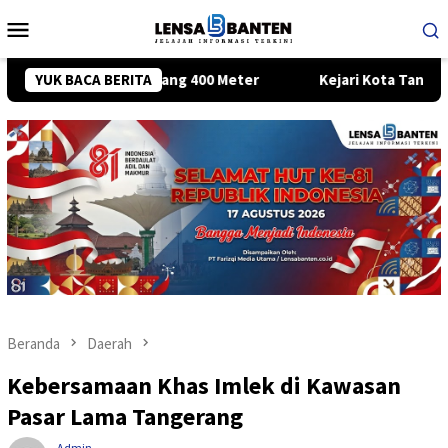
Loncat
Menu
ke
Mobile
konten
ih Sepanjang 400 Meter
YUK BACA BERITA
Kejari Kota Tangerang Tetapkan E
Beranda
Daerah
Kebersamaan Khas Imlek di Kawasan
Pasar Lama Tangerang
Admin