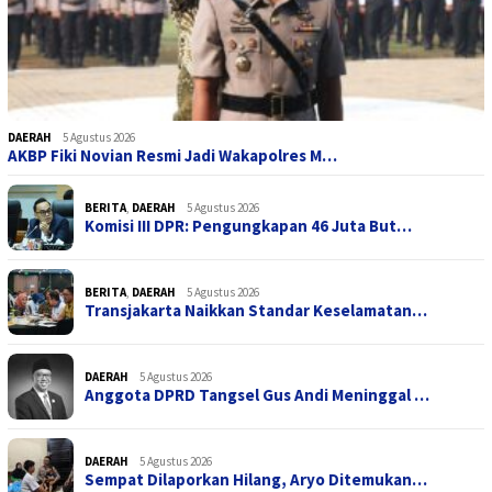
DAERAH
5 Agustus 2026
AKBP Fiki Novian Resmi Jadi Wakapolres M…
BERITA
,
DAERAH
5 Agustus 2026
Komisi III DPR: Pengungkapan 46 Juta But…
BERITA
,
DAERAH
5 Agustus 2026
Transjakarta Naikkan Standar Keselamatan…
DAERAH
5 Agustus 2026
Anggota DPRD Tangsel Gus Andi Meninggal …
DAERAH
5 Agustus 2026
Sempat Dilaporkan Hilang, Aryo Ditemukan…