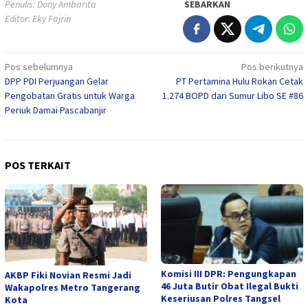
Penulis: Dony Ambarita
SEBARKAN
Editor: Eky Fajrin
Navigasi
Pos sebelumnya
Pos berikutnya
DPP PDI Perjuangan Gelar
PT Pertamina Hulu Rokan Cetak
pos
Pengobatan Gratis untuk Warga
1.274 BOPD dari Sumur Libo SE #86
Periuk Damai Pascabanjir
POS TERKAIT
Komisi III DPR: Pengungkapan
AKBP Fiki Novian Resmi Jadi
46 Juta Butir Obat Ilegal Bukti
Wakapolres Metro Tangerang
Keseriusan Polres Tangsel
Kota