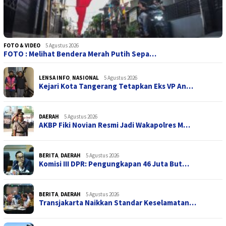
FOTO & VIDEO
5 Agustus 2026
FOTO : Melihat Bendera Merah Putih Sepa…
LENSA INFO
,
NASIONAL
5 Agustus 2026
Kejari Kota Tangerang Tetapkan Eks VP An…
DAERAH
5 Agustus 2026
AKBP Fiki Novian Resmi Jadi Wakapolres M…
BERITA
,
DAERAH
5 Agustus 2026
Komisi III DPR: Pengungkapan 46 Juta But…
BERITA
,
DAERAH
5 Agustus 2026
Transjakarta Naikkan Standar Keselamatan…