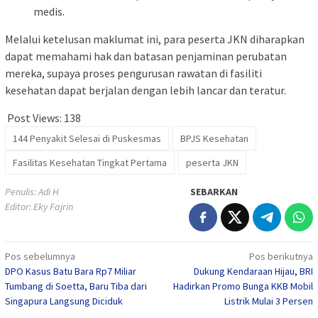
medis.
Melalui ketelusan maklumat ini, para peserta JKN diharapkan
dapat memahami hak dan batasan penjaminan perubatan
mereka, supaya proses pengurusan rawatan di fasiliti
kesehatan dapat berjalan dengan lebih lancar dan teratur.
Post Views:
138
144 Penyakit Selesai di Puskesmas
BPJS Kesehatan
Fasilitas Kesehatan Tingkat Pertama
peserta JKN
Penulis: Adi H
SEBARKAN
Editor: Eky Fajrin
Navigasi
Pos sebelumnya
Pos berikutnya
DPO Kasus Batu Bara Rp7 Miliar
Dukung Kendaraan Hijau, BRI
pos
Tumbang di Soetta, Baru Tiba dari
Hadirkan Promo Bunga KKB Mobil
Singapura Langsung Diciduk
Listrik Mulai 3 Persen