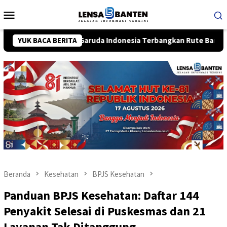
Loncat
Menu
ke
Mobile
konten
operasi, Garuda Indonesia Terbangkan Rute Bandung-Bali
YUK BACA BERITA
Beranda
Kesehatan
BPJS Kesehatan
Panduan BPJS Kesehatan: Daftar 144
Penyakit Selesai di Puskesmas dan 21
Layanan Tak Ditanggung