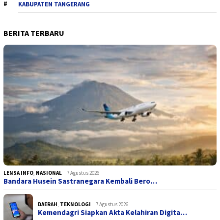
KABUPATEN TANGERANG
BERITA TERBARU
LENSA INFO
,
NASIONAL
7 Agustus 2026
Bandara Husein Sastranegara Kembali Bero…
DAERAH
,
TEKNOLOGI
7 Agustus 2026
Kemendagri Siapkan Akta Kelahiran Digita…