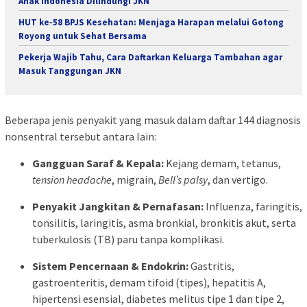
Anak Indonesia Dilindungi JKN
HUT ke-58 BPJS Kesehatan: Menjaga Harapan melalui Gotong
Royong untuk Sehat Bersama
Pekerja Wajib Tahu, Cara Daftarkan Keluarga Tambahan agar
Masuk Tanggungan JKN
Beberapa jenis penyakit yang masuk dalam daftar 144 diagnosis
nonsentral tersebut antara lain:
Gangguan Saraf & Kepala:
Kejang demam, tetanus,
tension headache
, migrain,
Bell’s palsy
, dan vertigo.
Penyakit Jangkitan & Pernafasan:
Influenza, faringitis,
tonsilitis, laringitis, asma bronkial, bronkitis akut, serta
tuberkulosis (TB) paru tanpa komplikasi.
Sistem Pencernaan & Endokrin:
Gastritis,
gastroenteritis, demam tifoid (tipes), hepatitis A,
hipertensi esensial, diabetes melitus tipe 1 dan tipe 2,