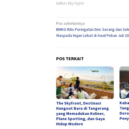
Editor: Eky Fajrin
Navigasi
Pos sebelumnya
BMKG Rilis Peringatan Dini: Serang dan Sek
pos
Waspada Hujan Lebat di Awal Pekan Juli 2
POS TERKAIT
Kaba
The Skyfront, Destinasi
Tang
Hangout Baru di Tangerang
Doro
yang Memadukan Kuliner,
Peny
Plane Spotting, dan Gaya
Hidup Modern