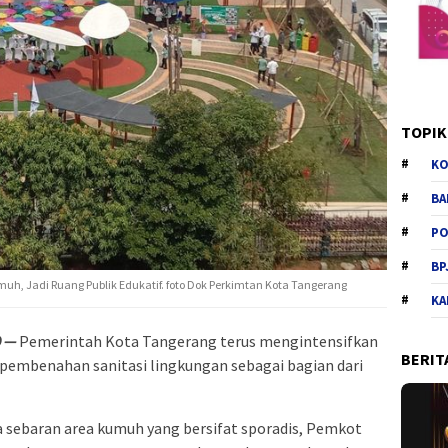
TOPIK
KO
BA
PO
BP
, Jadi Ruang Publik Edukatif. foto Dok Perkimtan Kota Tangerang
KA
D —
Pemerintah Kota Tangerang terus mengintensifkan
BERIT
embenahan sanitasi lingkungan sebagai bagian dari
sebaran area kumuh yang bersifat sporadis, Pemkot