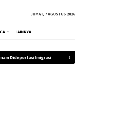
JUMAT, 7 AGUSTUS 2026
GA
LAINNYA
Sandal Minimax Asal Tangerang Unjuk Gigi di Mall Taman 