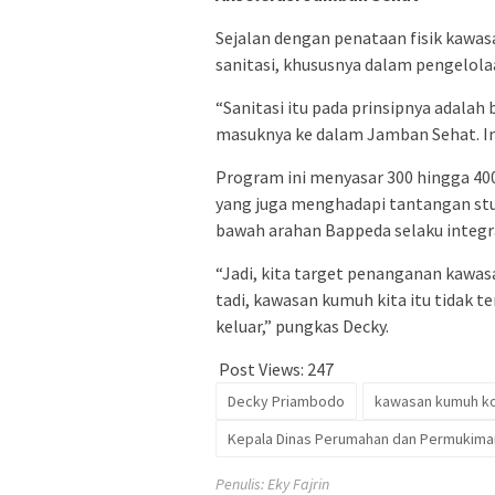
Sejalan dengan penataan fisik kaw
sanitasi, khususnya dalam pengelola
“Sanitasi itu pada prinsipnya adalah
masuknya ke dalam Jamban Sehat. In
Program ini menyasar 300 hingga 400 
yang juga menghadapi tantangan stun
bawah arahan Bappeda selaku integr
“Jadi, kita target penanganan kawas
tadi, kawasan kumuh kita itu tidak te
keluar,” pungkas Decky.
Post Views:
247
Decky Priambodo
kawasan kumuh ko
Kepala Dinas Perumahan dan Permukiman
Penulis: Eky Fajrin