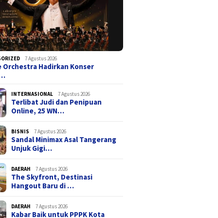
GORIZED
7 Agustus 2026
e Orchestra Hadirkan Konser
t…
INTERNASIONAL
7 Agustus 2026
Terlibat Judi dan Penipuan
Online, 25 WN…
BISNIS
7 Agustus 2026
Sandal Minimax Asal Tangerang
Unjuk Gigi…
DAERAH
7 Agustus 2026
The Skyfront, Destinasi
Hangout Baru di …
DAERAH
7 Agustus 2026
Kabar Baik untuk PPPK Kota