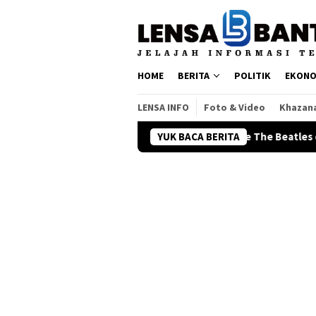
Loncat
ke
konten
HOME
BERITA
POLITIK
EKONO
LENSA INFO
Foto & Video
Khazan
ra Hadirkan Konser Tribute The Beatles dan Queen
YUK BACA BERITA
Terli