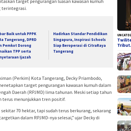
taskan target pengurangan luasan kawasan kumuh
 terintegrasi.
bar Baik untuk PPPK
Hadirkan Standar Pendidikan
UNCATE
Twilit
ta Tangerang, DPRD
Singapura, Inspirasi Schools
Tribu
n Pemkot Dorong
Siap Beroperasi di CitraRaya
naikan TPP serta
Tangerang
nyetaraan Ijazah
iman (Perkim) Kota Tangerang, Decky Priambodo,
 menetapkan target pengurangan kawasan kumuh dalam
ah Daerah (RPJMD) lima tahunan. Meski setiap tahun
n terus menunjukkan tren positif.
sekitar 70 hektar, tapi sudah terus berkurang, sekarang
a targetkan dalam RPJMD-nya selesai,” ujar Decky di