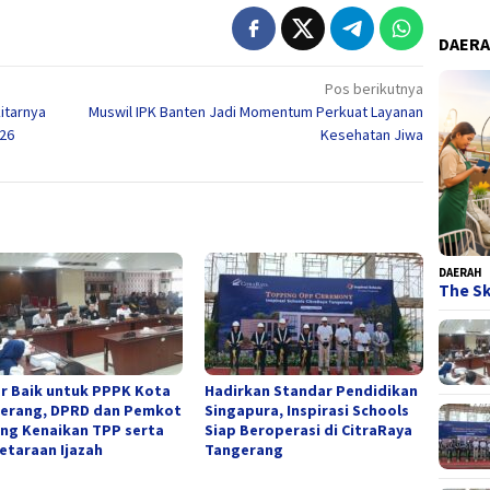
DAER
Pos berikutnya
itarnya
Muswil IPK Banten Jadi Momentum Perkuat Layanan
026
Kesehatan Jiwa
DAERAH
The Sk
r Baik untuk PPPK Kota
Hadirkan Standar Pendidikan
erang, DPRD dan Pemkot
Singapura, Inspirasi Schools
ng Kenaikan TPP serta
Siap Beroperasi di CitraRaya
etaraan Ijazah
Tangerang