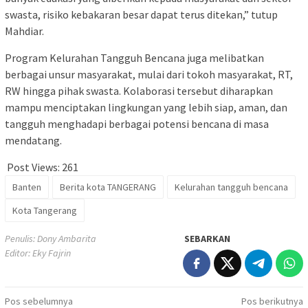
swasta, risiko kebakaran besar dapat terus ditekan,” tutup
Mahdiar.
Program Kelurahan Tangguh Bencana juga melibatkan
berbagai unsur masyarakat, mulai dari tokoh masyarakat, RT,
RW hingga pihak swasta. Kolaborasi tersebut diharapkan
mampu menciptakan lingkungan yang lebih siap, aman, dan
tangguh menghadapi berbagai potensi bencana di masa
mendatang.
Post Views:
261
Banten
Berita kota TANGERANG
Kelurahan tangguh bencana
Kota Tangerang
Penulis: Dony Ambarita
SEBARKAN
Editor: Eky Fajrin
Navigasi
Pos sebelumnya
Pos berikutnya