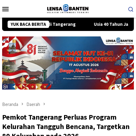
Loncat
Menu
ke
Mobile
konten
exymer di Tangerang
YUK BACA BERITA
Usia 40 Tahun Jadi Babak Baru Iskan
Beranda
Daerah
Pemkot Tangerang Perluas Program
Kelurahan Tangguh Bencana, Targetkan
80 Kelurahan pada 2026