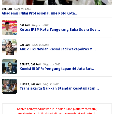
DAERAH
6 Agustus 2026
Akademisi Nilai Profesionalisme PSM Kota…
DAERAH
6 Agustus 2026
Ketua IPSM Kota Tangerang Buka Suara Soa…
DAERAH
5 Agustus 2026
AKBP Fiki Novian Resmi Jadi Wakapolres M…
BERITA
,
DAERAH
5 Agustus 2026
Komisi III DPR: Pengungkapan 46 Juta But…
BERITA
,
DAERAH
5 Agustus 2026
Transjakarta Naikkan Standar Keselamatan…
Konten berbayar di bawah ini adalah iklan platform recreativ,
lensabanten.co.id tidak terkait dengan pembuatan konten ini