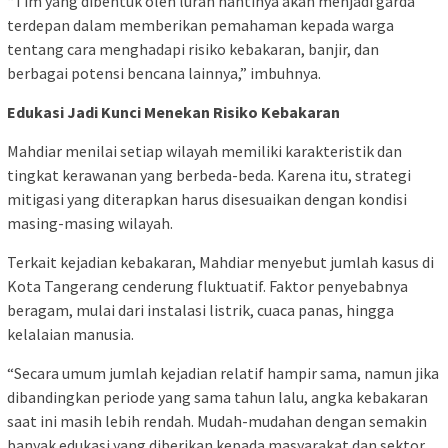
“Tim yang dibentuk oleh lurah nantinya akan menjadi garda
terdepan dalam memberikan pemahaman kepada warga
tentang cara menghadapi risiko kebakaran, banjir, dan
berbagai potensi bencana lainnya,” imbuhnya.
Edukasi Jadi Kunci Menekan Risiko Kebakaran
Mahdiar menilai setiap wilayah memiliki karakteristik dan
tingkat kerawanan yang berbeda-beda. Karena itu, strategi
mitigasi yang diterapkan harus disesuaikan dengan kondisi
masing-masing wilayah.
Terkait kejadian kebakaran, Mahdiar menyebut jumlah kasus di
Kota Tangerang cenderung fluktuatif. Faktor penyebabnya
beragam, mulai dari instalasi listrik, cuaca panas, hingga
kelalaian manusia.
“Secara umum jumlah kejadian relatif hampir sama, namun jika
dibandingkan periode yang sama tahun lalu, angka kebakaran
saat ini masih lebih rendah. Mudah-mudahan dengan semakin
banyak edukasi yang diberikan kepada masyarakat dan sektor