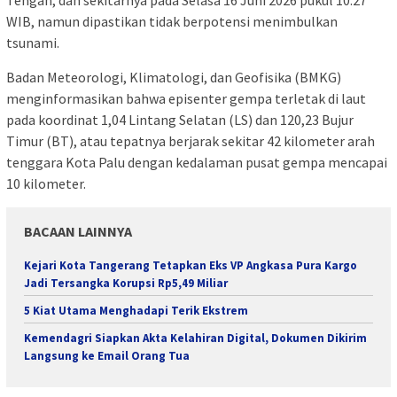
Tengah, dan sekitarnya pada Selasa 16 Juni 2026 pukul 10.27
WIB, namun dipastikan tidak berpotensi menimbulkan
tsunami.
Badan Meteorologi, Klimatologi, dan Geofisika (BMKG)
menginformasikan bahwa episenter gempa terletak di laut
pada koordinat 1,04 Lintang Selatan (LS) dan 120,23 Bujur
Timur (BT), atau tepatnya berjarak sekitar 42 kilometer arah
tenggara Kota Palu dengan kedalaman pusat gempa mencapai
10 kilometer.
BACAAN LAINNYA
Kejari Kota Tangerang Tetapkan Eks VP Angkasa Pura Kargo
Jadi Tersangka Korupsi Rp5,49 Miliar
5 Kiat Utama Menghadapi Terik Ekstrem
Kemendagri Siapkan Akta Kelahiran Digital, Dokumen Dikirim
Langsung ke Email Orang Tua