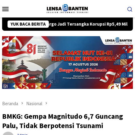
Loncat
Menu
ke
Mobile
konten
sa Pura Kargo Jadi Tersangka Korupsi Rp5,49 Miliar
YUK BACA BERITA
AKBP
Beranda
Nasional
BMKG: Gempa Magnitudo 6,7 Guncang
Palu, Tidak Berpotensi Tsunami
Admin