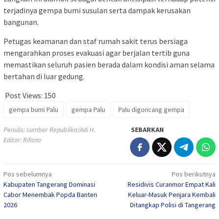
terjadinya gempa bumi susulan serta dampak kerusakan
bangunan.
Petugas keamanan dan staf rumah sakit terus bersiaga
mengarahkan proses evakuasi agar berjalan tertib guna
memastikan seluruh pasien berada dalam kondisi aman selama
bertahan di luar gedung.
Post Views:
150
gempa bumi Palu
gempa Palu
Palu digoncang gempa
Penulis: sumber Republika/Adi H.
SEBARKAN
Editor: Rifano
Navigasi
Pos sebelumnya
Pos berikutnya
Kabupaten Tangerang Dominasi
Residivis Curanmor Empat Kali
pos
Cabor Menembak Popda Banten
Keluar-Masuk Penjara Kembali
2026
Ditangkap Polisi di Tangerang