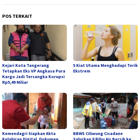
POS TERKAIT
Kejari Kota Tangerang
5 Kiat Utama Menghadapi Terik
Tetapkan Eks VP Angkasa Pura
Ekstrem
Kargo Jadi Tersangka Korupsi
Rp5,49 Miliar
Kemendagri Siapkan Akta
BBWS Ciliwung Cisadane
Kelahiran Digital, Dokumen
Salurkan 8 Ribu Air Bersih ke