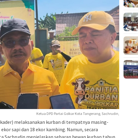
Ketua DPD Partai Golkar Kota Tangerang, Sachrudin,
(kader) melaksanakan kurban di tempatnya masing-
9 ekor sapi dan 18 ekor kambing. Namun, secara
 kata Sachrudin menjelaskan sebaran hewan kurban tahun