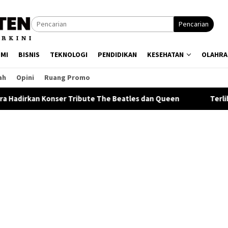
Pencarian
MI
BISNIS
TEKNOLOGI
PENDIDIKAN
KESEHATAN
OLAHRA
ah
Opini
Ruang Promo
te The Beatles dan Queen
Terlibat Judi dan Penipuan Onl