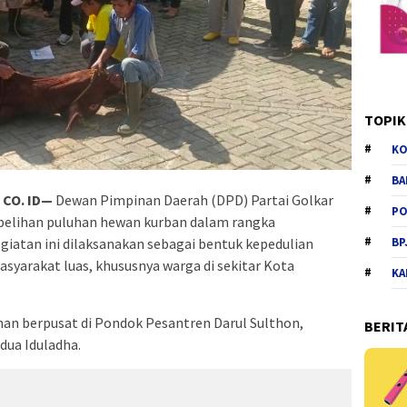
TOPIK
KO
BA
CO. ID—
Dewan Pimpinan Daerah (DPD) Partai Golkar
PO
elihan puluhan hewan kurban dalam rangka
giatan ini dilaksanakan sebagai bentuk kepedulian
BP
asyarakat luas, khususnya warga di sekitar Kota
KA
han berpusat di Pondok Pesantren Darul Sulthon,
BERIT
dua Iduladha.