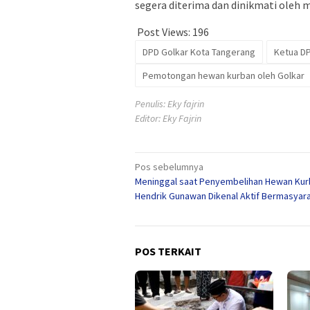
segera diterima dan dinikmati oleh 
Post Views:
196
DPD Golkar Kota Tangerang
Ketua DP
Pemotongan hewan kurban oleh Golkar
Penulis: Eky fajrin
Editor: Eky Fajrin
Navigasi
Pos sebelumnya
Meninggal saat Penyembelihan Hewan Kur
pos
Hendrik Gunawan Dikenal Aktif Bermasyar
POS TERKAIT