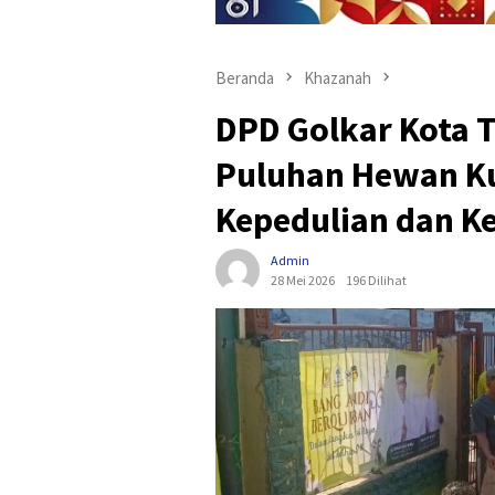
Beranda
Khazanah
DPD Golkar Kota 
Puluhan Hewan Ku
Kepedulian dan K
Admin
28 Mei 2026
196 Dilihat