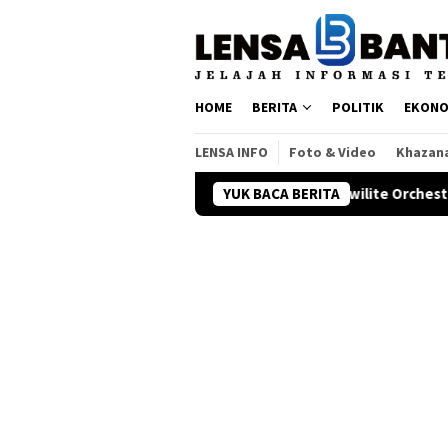
Loncat
ke
konten
HOME
BERITA
POLITIK
EKONO
LENSA INFO
Foto & Video
Khazan
Siap Bergoyang
Twilite Orchestra Hadirkan Konser Tribu
YUK BACA BERITA