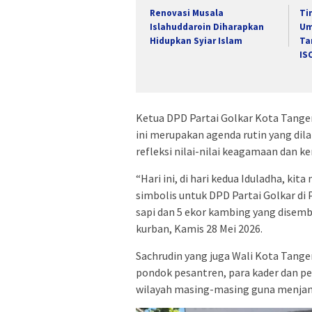
Renovasi Musala
Ti
Islahuddaroin Diharapkan
Um
Hidupkan Syiar Islam
Ta
IS
Ketua DPD Partai Golkar Kota Tang
ini merupakan agenda rutin yang dila
refleksi nilai-nilai keagamaan dan k
“Hari ini, di hari kedua Iduladha, k
simbolis untuk DPD Partai Golkar di P
sapi dan 5 ekor kambing yang disemb
kurban, Kamis 28 Mei 2026.
Sachrudin yang juga Wali Kota Tang
pondok pesantren, para kader dan p
wilayah masing-masing guna menjang