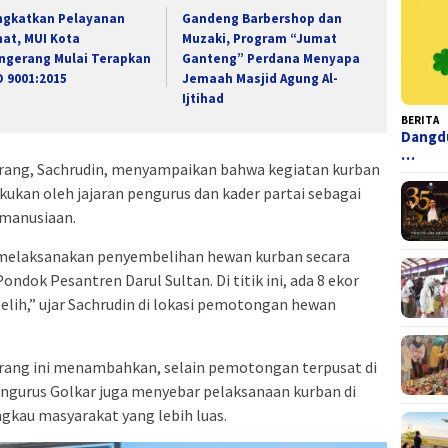
ngkatkan Pelayanan
Gandeng Barbershop dan
at, MUI Kota
Muzaki, Program “Jumat
ngerang Mulai Terapkan
Ganteng” Perdana Menyapa
O 9001:2015
Jemaah Masjid Agung Al-
Ijtihad
BERITA
Dangdu
…
erang, Sachrudin, menyampaikan bahwa kegiatan kurban
kukan oleh jajaran pengurus dan kader partai sebagai
emanusiaan.
ita melaksanakan penyembelihan hewan kurban secara
ondok Pesantren Darul Sultan. Di titik ini, ada 8 ekor
elih,” ujar Sachrudin di lokasi pemotongan hewan
erang ini menambahkan, selain pemotongan terpusat di
engurus Golkar juga menyebar pelaksanaan kurban di
kau masyarakat yang lebih luas.