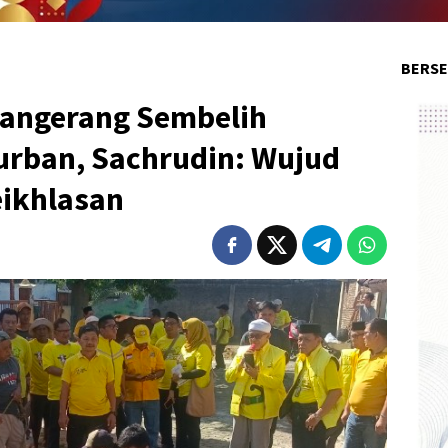
BERSE
Tangerang Sembelih
rban, Sachrudin: Wujud
eikhlasan