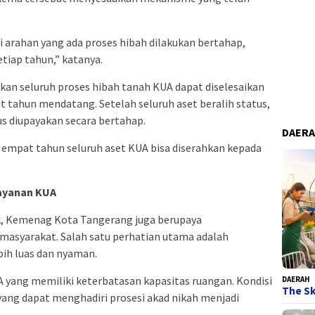
i arahan yang ada proses hibah dilakukan bertahap,
tiap tahun,” katanya.
n seluruh proses hibah tanah KUA dapat diselesaikan
 tahun mendatang. Setelah seluruh aset beralih status,
 diupayakan secara bertahap.
DAER
mpat tahun seluruh aset KUA bisa diserahkan kepada
ayanan KUA
k, Kemenag Kota Tangerang juga berupaya
masyarakat. Salah satu perhatian utama adalah
bih luas dan nyaman.
A yang memiliki keterbatasan kapasitas ruangan. Kondisi
DAERAH
The Sk
ang dapat menghadiri prosesi akad nikah menjadi