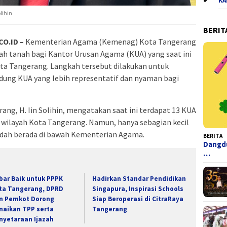
KA
lihin
BERIT
O.ID –
Kementerian Agama (Kemenag) Kota Tangerang
h tanah bagi Kantor Urusan Agama (KUA) yang saat ini
ta Tangerang. Langkah tersebut dilakukan untuk
ng KUA yang lebih representatif dan nyaman bagi
g, H. Iin Solihin, mengatakan saat ini terdapat 13 KUA
 wilayah Kota Tangerang. Namun, hanya sebagian kecil
udah berada di bawah Kementerian Agama.
BERITA
Dangdu
…
bar Baik untuk PPPK
Hadirkan Standar Pendidikan
ta Tangerang, DPRD
Singapura, Inspirasi Schools
n Pemkot Dorong
Siap Beroperasi di CitraRaya
naikan TPP serta
Tangerang
nyetaraan Ijazah