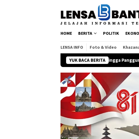
Loncat
ke
konten
HOME
BERITA
POLITIK
EKONO
LENSA INFO
Foto & Video
Khazan
ssert Week 2026, Dessert hingga Panggung Kreatif Siap Bergoya
YUK BACA BERITA