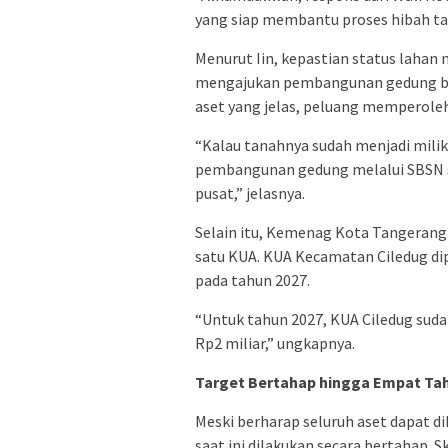
yang siap membantu proses hibah ta
Menurut Iin, kepastian status lahan
mengajukan pembangunan gedung bar
aset yang jelas, peluang memperol
“Kalau tanahnya sudah menjadi mil
pembangunan gedung melalui SBSN
pusat,” jelasnya.
Selain itu, Kemenag Kota Tangerang
satu KUA. KUA Kecamatan Ciledug d
pada tahun 2027.
“Untuk tahun 2027, KUA Ciledug su
Rp2 miliar,” ungkapnya.
Target Bertahap hingga Empat Ta
Meski berharap seluruh aset dapat d
saat ini dilakukan secara bertahap