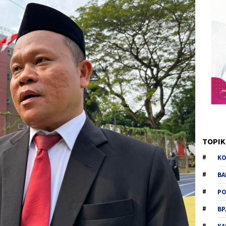
TOPIK
KO
BA
PO
BP