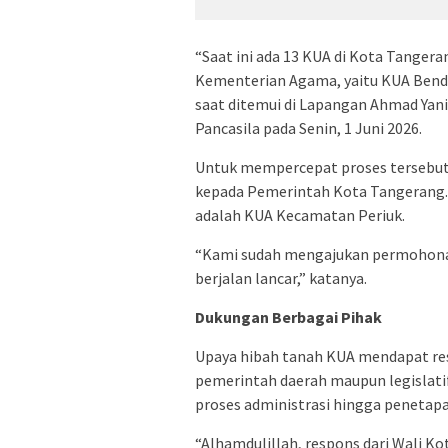
“Saat ini ada 13 KUA di Kota Tangera
Kementerian Agama, yaitu KUA Benda,
saat ditemui di Lapangan Ahmad Yani
Pancasila pada Senin, 1 Juni 2026.
Untuk mempercepat proses tersebut
kepada Pemerintah Kota Tangerang. S
adalah KUA Kecamatan Periuk.
“Kami sudah mengajukan permohonan
berjalan lancar,” katanya.
Dukungan Berbagai Pihak
Upaya hibah tanah KUA mendapat respo
pemerintah daerah maupun legislat
proses administrasi hingga penetapa
“Alhamdulillah, respons dari Wali Ko