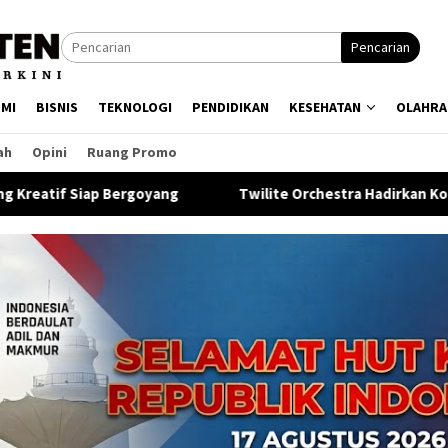
Pencarian
MI
BISNIS
TEKNOLOGI
PENDIDIKAN
KESEHATAN
OLAHRA
ah
Opini
Ruang Promo
ng
Twilite Orchestra Hadirkan Konser Tribute The Beatl