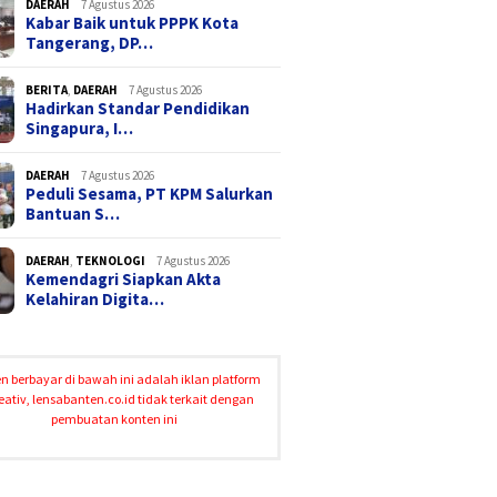
DAERAH
7 Agustus 2026
Kabar Baik untuk PPPK Kota
Tangerang, DP…
BERITA
,
DAERAH
7 Agustus 2026
Hadirkan Standar Pendidikan
Singapura, I…
DAERAH
7 Agustus 2026
Peduli Sesama, PT KPM Salurkan
Bantuan S…
DAERAH
,
TEKNOLOGI
7 Agustus 2026
Kemendagri Siapkan Akta
Kelahiran Digita…
n berbayar di bawah ini adalah iklan platform
eativ, lensabanten.co.id tidak terkait dengan
pembuatan konten ini