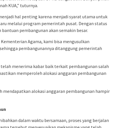
nah KUA,” tuturnya.
 menjadi hal penting karena menjadi syarat utama untuk
u melalui program pemerintah pusat. Dengan status
eh bantuan pembangunan akan semakin besar.
ik Kementerian Agama, kami bisa mengusulkan
 sehingga pembangunannya ditanggung pemerintah
 telah menerima kabar baik terkait pembangunan salah
ipastikan memperoleh alokasi anggaran pembangunan
dah mendapatkan alokasi anggaran pembangunan hampir
hun
ihibahkan dalam waktu bersamaan, proses yang berjalan
. Skema tersebut menyesuaikan mekanisme yang telah