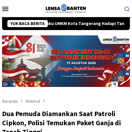
Loncat
Menu
ke
Mobile
konten
Pelaku UMKM Kota Tangerang Hadapi Tantangan Modal dan 
YUK BACA BERITA
Beranda
Kriminal
Dua Pemuda Diamankan Saat Patroli
Cipkon, Polisi Temukan Paket Ganja di
Tanah Tinggi