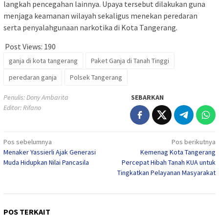
langkah pencegahan lainnya. Upaya tersebut dilakukan guna
menjaga keamanan wilayah sekaligus menekan peredaran
serta penyalahgunaan narkotika di Kota Tangerang.
Post Views:
190
ganja di kota tangerang
Paket Ganja di Tanah Tinggi
peredaran ganja
Polsek Tangerang
Penulis: Dony Ambarita
SEBARKAN
Editor: Rifano
Navigasi
Pos sebelumnya
Pos berikutnya
Menaker Yassierli Ajak Generasi
Kemenag Kota Tangerang
pos
Muda Hidupkan Nilai Pancasila
Percepat Hibah Tanah KUA untuk
Tingkatkan Pelayanan Masyarakat
POS TERKAIT