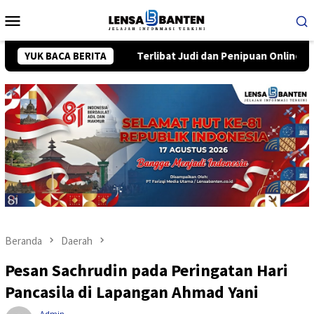
Loncat
Menu
ke
Mobile
konten
YUK BACA BERITA
Terlibat Judi dan Penipuan Online, 25 WN Vietnam Didepo
Beranda
Daerah
Pesan Sachrudin pada Peringatan Hari
Pancasila di Lapangan Ahmad Yani
Admin