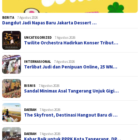
BERITA
7 Agustus 2026
Dangdut Jadi Napas Baru Jakarta Dessert …
UNCATEGORIZED
7 Agustus 2026
Twilite Orchestra Hadirkan Konser Tribut…
INTERNASIONAL
7 Agustus 2026
Terlibat Judi dan Penipuan Online, 25 WN…
BISNIS
7 Agustus 2026
Sandal Minimax Asal Tangerang Unjuk Gigi…
DAERAH
7 Agustus 2026
The Skyfront, Destinasi Hangout Baru di …
DAERAH
7 Agustus 2026
Kabar Baik untuk PPPK Kota Tangerang, DP…