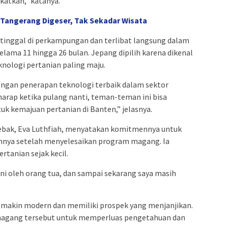
gkatkan,” katanya.
 Tangerang Digeser, Tak Sekadar Wisata
 tinggal di perkampungan dan terlibat langsung dalam
elama 11 hingga 26 bulan. Jepang dipilih karena dikenal
knologi pertanian paling maju.
ngan penerapan teknologi terbaik dalam sektor
rharap ketika pulang nanti, teman-teman ini bisa
uk kemajuan pertanian di Banten,” jelasnya.
Lebak, Eva Luthfiah, menyatakan komitmennya untuk
nya setelah menyelesaikan program magang. Ia
rtanian sejak kecil.
tani oleh orang tua, dan sampai sekarang saya masih
semakin modern dan memiliki prospek yang menjanjikan.
magang tersebut untuk memperluas pengetahuan dan