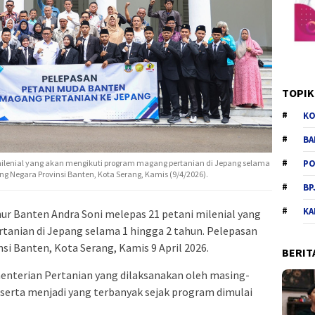
TOPIK
KO
BA
milenial yang akan mengikuti program magang pertanian di Jepang selama
PO
ng Negara Provinsi Banten, Kota Serang, Kamis (9/4/2026).
BP
KA
ur Banten Andra Soni melepas 21 petani milenial yang
anian di Jepang selama 1 hingga 2 tahun. Pelepasan
si Banten, Kota Serang, Kamis 9 April 2026.
BERIT
menterian Pertanian yang dilaksanakan oleh masing-
peserta menjadi yang terbanyak sejak program dimulai