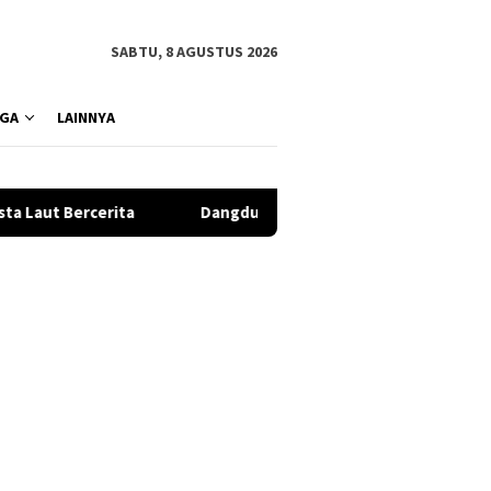
SABTU, 8 AGUSTUS 2026
GA
LAINNYA
Dangdut Jadi Napas Baru Jakarta Dessert Week 2026, Desser