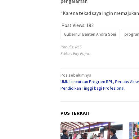
pengalaman.
“Karena tekad saya ingin memajukan 
Post Views:
192
Gubernur Banten Andra Soni
program
Penulis: RLS
Editor: Eky Fajrin
Navigasi
Pos sebelumnya
UMN Luncurkan Program RPL, Perluas Aks
pos
Pendidikan Tinggi bagi Profesional
POS TERKAIT