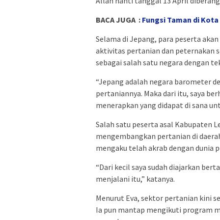
Allah nanti tanggal 13 April diberan
BACA JUGA :
Fungsi Taman di Kota
Selama di Jepang, para peserta akan
aktivitas pertanian dan peternakan s
sebagai salah satu negara dengan te
“Jepang adalah negara barometer de
pertaniannya. Maka dari itu, saya be
menerapkan yang didapat di sana unt
Salah satu peserta asal Kabupaten 
mengembangkan pertanian di daerah
mengaku telah akrab dengan dunia pe
“Dari kecil saya sudah diajarkan ber
menjalani itu,” katanya.
Menurut Eva, sektor pertanian kini 
Ia pun mantap mengikuti program 