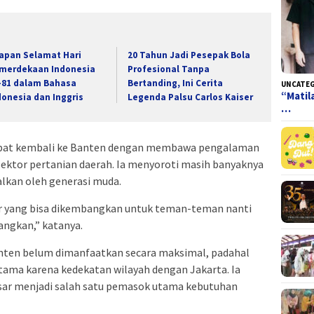
apan Selamat Hari
20 Tahun Jadi Pesepak Bola
merdekaan Indonesia
Profesional Tanpa
-81 dalam Bahasa
Bertanding, Ini Cerita
UNCATE
“Matil
donesia dan Inggris
Legenda Palsu Carlos Kaiser
…
dapat kembali ke Banten dengan membawa pengalaman
ktor pertanian daerah. Ia menyoroti masih banyaknya
alkan oleh generasi muda.
ur yang bisa dikembangkan untuk teman-teman nanti
angkan,” katanya.
anten belum dimanfaatkan secara maksimal, padahal
tama karena kedekatan wilayah dengan Jakarta. Ia
sar menjadi salah satu pemasok utama kebutuhan