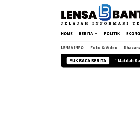
Loncat
ke
konten
HOME
BERITA
POLITIK
EKONO
LENSA INFO
Foto & Video
Khazan
“Matilah Kau Mati” dan Pesan Keb
YUK BACA BERITA