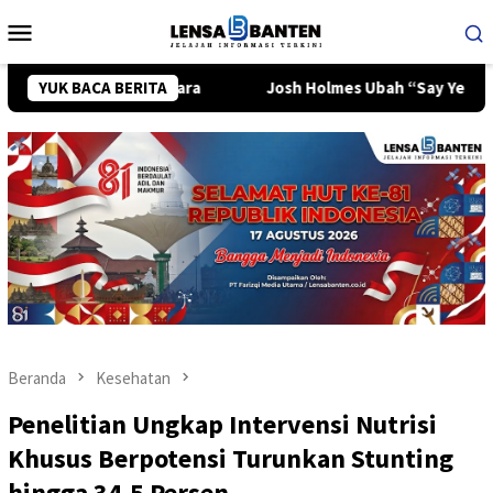
Loncat
Menu
ke
Mobile
konten
up Sementara
YUK BACA BERITA
Josh Holmes Ubah “Say Yes” Jadi Soundtrac
Beranda
Kesehatan
Penelitian Ungkap Intervensi Nutrisi
Khusus Berpotensi Turunkan Stunting
hingga 34,5 Persen