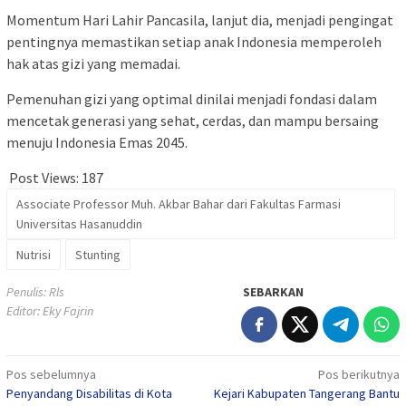
Momentum Hari Lahir Pancasila, lanjut dia, menjadi pengingat
pentingnya memastikan setiap anak Indonesia memperoleh
hak atas gizi yang memadai.
Pemenuhan gizi yang optimal dinilai menjadi fondasi dalam
mencetak generasi yang sehat, cerdas, dan mampu bersaing
menuju Indonesia Emas 2045.
Post Views:
187
Associate Professor Muh. Akbar Bahar dari Fakultas Farmasi
Universitas Hasanuddin
Nutrisi
Stunting
Penulis: Rls
SEBARKAN
Editor: Eky Fajrin
Navigasi
Pos sebelumnya
Pos berikutnya
Penyandang Disabilitas di Kota
Kejari Kabupaten Tangerang Bantu
pos