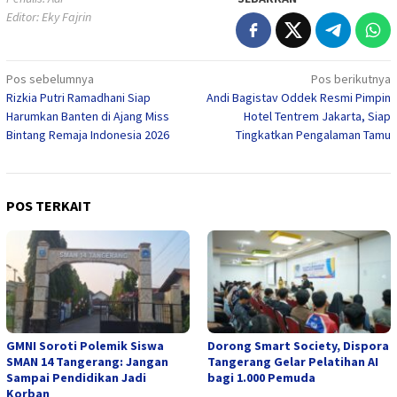
Editor: Eky Fajrin
Navigasi
Pos sebelumnya
Pos berikutnya
Rizkia Putri Ramadhani Siap
Andi Bagistav Oddek Resmi Pimpin
pos
Harumkan Banten di Ajang Miss
Hotel Tentrem Jakarta, Siap
Bintang Remaja Indonesia 2026
Tingkatkan Pengalaman Tamu
POS TERKAIT
GMNI Soroti Polemik Siswa
Dorong Smart Society, Dispora
SMAN 14 Tangerang: Jangan
Tangerang Gelar Pelatihan AI
Sampai Pendidikan Jadi
bagi 1.000 Pemuda
Korban