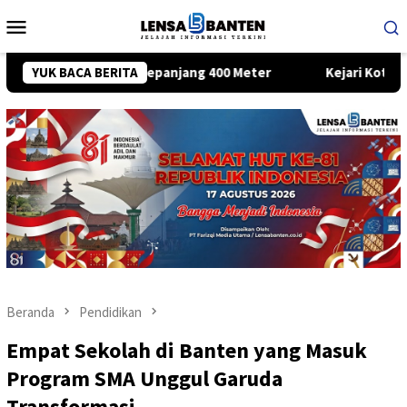
Loncat
Menu
ke
Mobile
konten
ah Putih Sepanjang 400 Meter
YUK BACA BERITA
Kejari Kota Tangerang Teta
Beranda
Pendidikan
Empat Sekolah di Banten yang Masuk
Program SMA Unggul Garuda
Transformasi