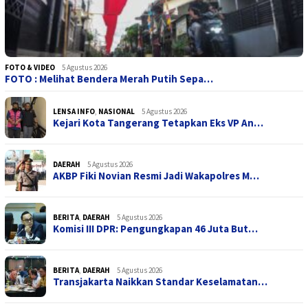
FOTO & VIDEO
5 Agustus 2026
FOTO : Melihat Bendera Merah Putih Sepa…
LENSA INFO
,
NASIONAL
5 Agustus 2026
Kejari Kota Tangerang Tetapkan Eks VP An…
DAERAH
5 Agustus 2026
AKBP Fiki Novian Resmi Jadi Wakapolres M…
BERITA
,
DAERAH
5 Agustus 2026
Komisi III DPR: Pengungkapan 46 Juta But…
BERITA
,
DAERAH
5 Agustus 2026
Transjakarta Naikkan Standar Keselamatan…