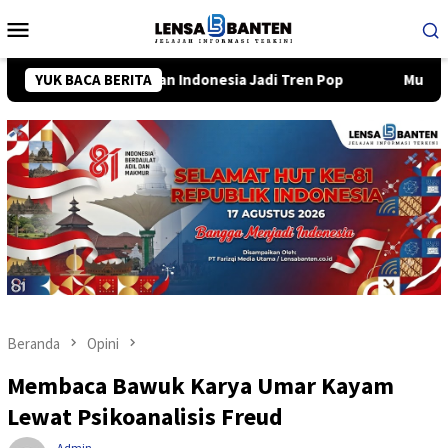
Loncat
Menu
ke
Mobile
konten
p Jalanan Indonesia Jadi Tren Pop
YUK BACA BERITA
Musim Kemarau, Dinke
Beranda
Opini
Membaca Bawuk Karya Umar Kayam
Lewat Psikoanalisis Freud
Admin