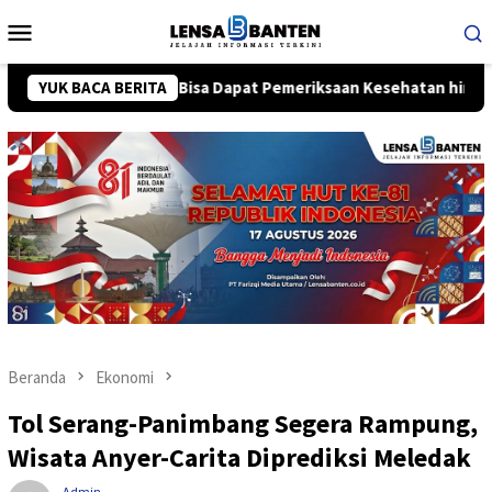
Loncat
Menu
ke
Mobile
konten
el, Warga Bisa Dapat Pemeriksaan Kesehatan hingga Senam
YUK BACA BERITA
Beranda
Ekonomi
Tol Serang-Panimbang Segera Rampung,
Wisata Anyer-Carita Diprediksi Meledak
Admin