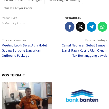
Wisata Anyer Carita
Penulis: Adi
SEBARKAN
Editor: Eky Fajrin
Navigasi
Pos sebelumnya
Pos berikutnya
Meeting Lebih Seru, Atria Hotel
Camat Neglasari Sebut Sampah
pos
Gading Serpong Luncurkan
Liar di Rawa Kucing Ulah Oknum
Outbound Package
Tak Bertanggung Jawab
POS TERKAIT