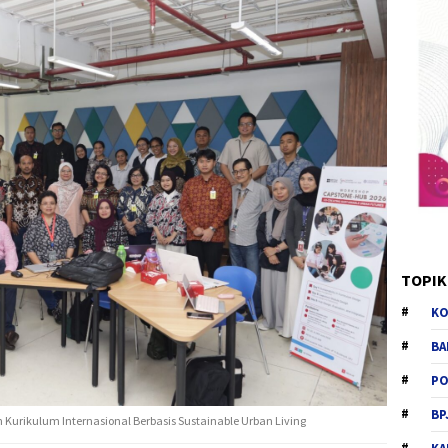
TOPIK
KO
BA
PO
BP
Kurikulum Internasional Berbasis Sustainable Urban Living