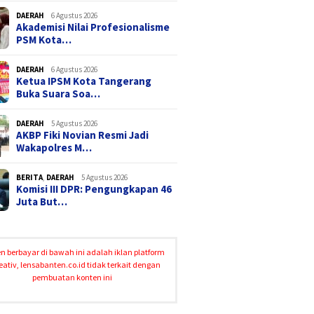
DAERAH
6 Agustus 2026
Akademisi Nilai Profesionalisme
PSM Kota…
DAERAH
6 Agustus 2026
Ketua IPSM Kota Tangerang
Buka Suara Soa…
DAERAH
5 Agustus 2026
AKBP Fiki Novian Resmi Jadi
Wakapolres M…
BERITA
,
DAERAH
5 Agustus 2026
Komisi III DPR: Pengungkapan 46
Juta But…
n berbayar di bawah ini adalah iklan platform
eativ, lensabanten.co.id tidak terkait dengan
pembuatan konten ini