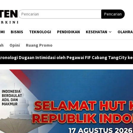
Pencarian
MI
BISNIS
TEKNOLOGI
PENDIDIKAN
KESEHATAN
OLAHRA
ah
Opini
Ruang Promo
dasi oleh Pegawai FIF Cabang TangCity kepada Jurnalis
P