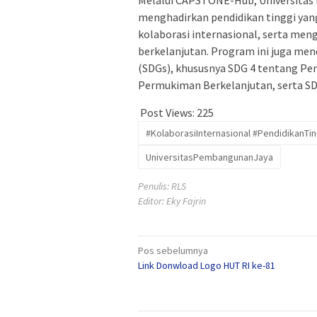
Melalui CAPSTONE-Hub, Universita
menghadirkan pendidikan tinggi ya
kolaborasi internasional, serta me
berkelanjutan. Program ini juga m
(SDGs), khususnya SDG 4 tentang Pen
Permukiman Berkelanjutan, serta SD
Post Views:
225
#KolaborasiInternasional #PendidikanTin
UniversitasPembangunanJaya
Penulis: RLS
Editor: Eky Fajrin
Navigasi
Pos sebelumnya
Link Donwload Logo HUT RI ke-81
pos