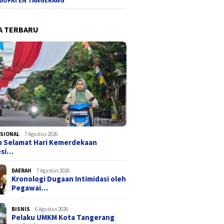
BUPATEN TANGERANG
A TERBARU
SIONAL
7 Agustus 2026
n Selamat Hari Kemerdekaan
esi…
DAERAH
7 Agustus 2026
Kronologi Dugaan Intimidasi oleh
Pegawai…
BISNIS
6 Agustus 2026
Pelaku UMKM Kota Tangerang