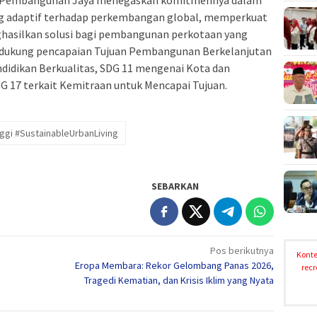
s Pembangunan Jaya menegaskan komitmennya dalam
ng adaptif terhadap perkembangan global, memperkuat
nghasilkan solusi bagi pembangunan perkotaan yang
endukung pencapaian Tujuan Pembangunan Berkelanjutan
didikan Berkualitas, SDG 11 mengenai Kota dan
G 17 terkait Kemitraan untuk Mencapai Tujuan.
ggi #SustainableUrbanLiving
SEBARKAN
Pos berikutnya
Konte
Eropa Membara: Rekor Gelombang Panas 2026,
recr
Tragedi Kematian, dan Krisis Iklim yang Nyata