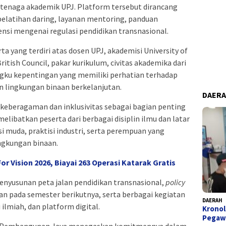
tenaga akademik UPJ. Platform tersebut dirancang
elatihan daring, layanan mentoring, panduan
rensi mengenai regulasi pendidikan transnasional.
erta yang terdiri atas dosen UPJ, akademisi University of
ritish Council, pakar kurikulum, civitas akademika dari
ngku kepentingan yang memiliki perhatian terhadap
 lingkungan binaan berkelanjutan.
DAER
eberagaman dan inklusivitas sebagai bagian penting
libatkan peserta dari berbagai disiplin ilmu dan latar
i muda, praktisi industri, serta perempuan yang
ngkungan binaan.
 For Vision 2026, Biayai 263 Operasi Katarak Gratis
enyusunan peta jalan pendidikan transnasional,
policy
an pada semester berikutnya, serta berbagai kegiatan
DAERAH
 ilmiah, dan platform digital.
Kronol
Pegaw