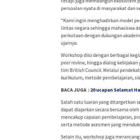
tetapi juga membangun ekosistem 
persoalan nyata di masyarakat dan se
“Kami ingin menghadirkan model p
lintas negara sehingga mahasiswa d
perkotaan dengan dukungan akademisi
ujarnya.
Workshop diisi dengan berbagai kegia
peer review
, hingga dialog kebijakan 
tim British Council. Melalui pendek
kurikulum, metode pembelajaran, sis
BACA JUGA :
20 ucapan Selamat Ha
Salah satu luaran yang ditargetkan 
dapat diajarkan secara bersama oleh
mencakup capaian pembelajaran, proye
serta metode asesmen yang mendukun
Selain itu, workshop juga merancan