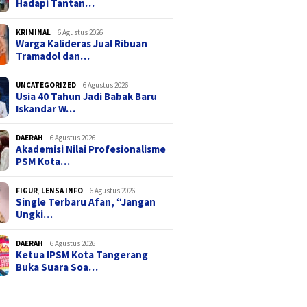
Hadapi Tantan…
KRIMINAL
6 Agustus 2026
Warga Kalideras Jual Ribuan
Tramadol dan…
UNCATEGORIZED
6 Agustus 2026
Usia 40 Tahun Jadi Babak Baru
Iskandar W…
DAERAH
6 Agustus 2026
Akademisi Nilai Profesionalisme
PSM Kota…
FIGUR
,
LENSA INFO
6 Agustus 2026
Single Terbaru Afan, “Jangan
Ungki…
DAERAH
6 Agustus 2026
Ketua IPSM Kota Tangerang
Buka Suara Soa…