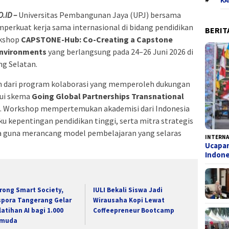
KA
.ID –
Universitas Pembangunan Jaya (UPJ) bersama
mperkuat kerja sama internasional di bidang pendidikan
BERIT
rkshop
CAPSTONE-Hub: Co-Creating a Capstone
 Environments
yang berlangsung pada 24–26 Juni 2026 di
g Selatan.
n dari program kolaborasi yang memperoleh dukungan
lui skema
Going Global Partnerships Transnational
. Workshop mempertemukan akademisi dari Indonesia
ku kepentingan pendidikan tinggi, serta mitra strategis
 guna merancang model pembelajaran yang selaras
INTERNA
Ucapa
Indon
rong Smart Society,
IULI Bekali Siswa Jadi
spora Tangerang Gelar
Wirausaha Kopi Lewat
latihan AI bagi 1.000
Coffeepreneur Bootcamp
muda