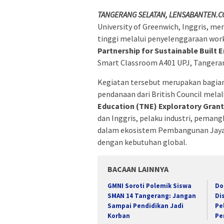
TANGERANG SELATAN, LENSABANTEN.CO
University of Greenwich, Inggris, me
tinggi melalui penyelenggaraan wo
Partnership for Sustainable Built
Smart Classroom A401 UPJ, Tangeran
Kegiatan tersebut merupakan bagia
pendanaan dari British Council mela
Education (TNE) Exploratory Grant
dan Inggris, pelaku industri, pemang
dalam ekosistem Pembangunan Jaya
dengan kebutuhan global.
BACAAN LAINNYA
GMNI Soroti Polemik Siswa
Do
SMAN 14 Tangerang: Jangan
Di
Sampai Pendidikan Jadi
Pe
Korban
Pe