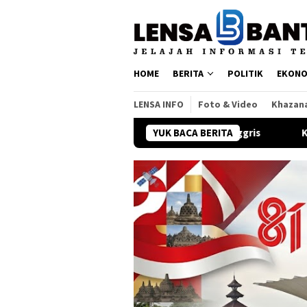
Loncat
ke
konten
HOME
BERITA
POLITIK
EKONO
LENSA INFO
Foto & Video
Khazan
am Bahasa Indonesia dan Inggris
YUK BACA BERITA
Kronologi Dugaan Intimi