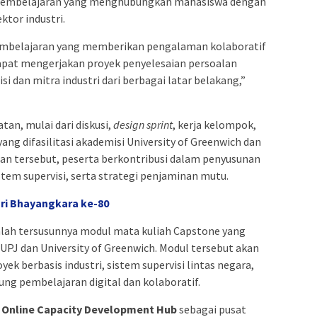
pembelajaran yang menghubungkan mahasiswa dengan
ktor industri.
embelajaran yang memberikan pengalaman kolaboratif
apat mengerjakan proyek penyelesaian persoalan
 dan mitra industri dari berbagai latar belakang,”
tan, mulai dari diskusi,
design sprint
, kerja kelompok,
yang difasilitasi akademisi University of Greenwich dan
atan tersebut, peserta berkontribusi dalam penyusunan
tem supervisi, serta strategi penjaminan mutu.
ri Bhayangkara ke-80
ialah tersusunnya modul mata kuliah Capstone yang
 UPJ dan University of Greenwich. Modul tersebut akan
k berbasis industri, sistem supervisi lintas negara,
g pembelajaran digital dan kolaboratif.
g
Online Capacity Development Hub
sebagai pusat