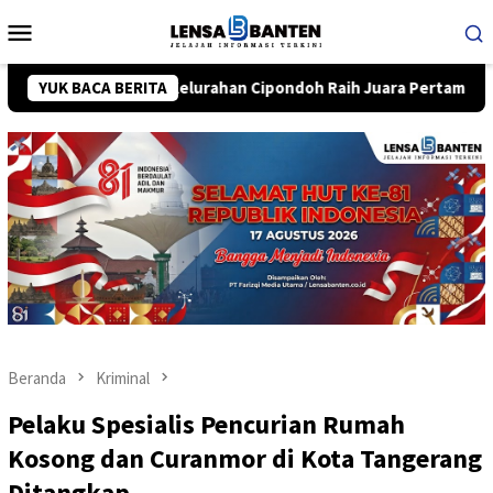
Loncat
Menu
ke
Mobile
konten
khir, Kelurahan Cipondoh Raih Juara Pertama
YUK BACA BERITA
Bhabinka
Beranda
Kriminal
Pelaku Spesialis Pencurian Rumah
Kosong dan Curanmor di Kota Tangerang
Ditangkap