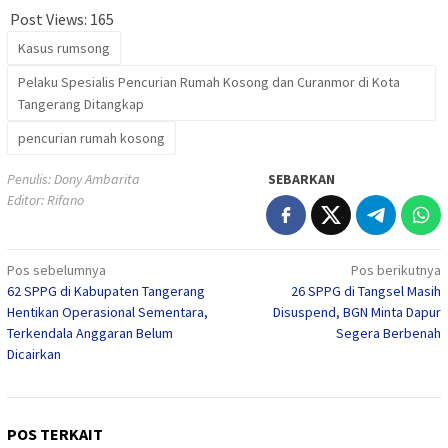
Post Views:
165
Kasus rumsong
Pelaku Spesialis Pencurian Rumah Kosong dan Curanmor di Kota
Tangerang Ditangkap
pencurian rumah kosong
Penulis: Dony Ambarita
SEBARKAN
Editor: Rifano
Navigasi
Pos sebelumnya
Pos berikutnya
62 SPPG di Kabupaten Tangerang
26 SPPG di Tangsel Masih
pos
Hentikan Operasional Sementara,
Disuspend, BGN Minta Dapur
Terkendala Anggaran Belum
Segera Berbenah
Dicairkan
POS TERKAIT