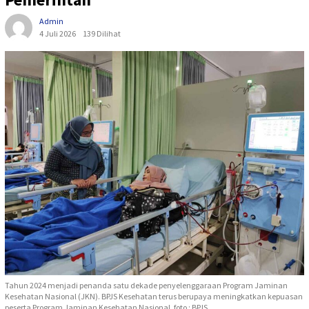
Admin
4 Juli 2026
139 Dilihat
Tahun 2024 menjadi penanda satu dekade penyelenggaraan Program Jaminan
Kesehatan Nasional (JKN). BPJS Kesehatan terus berupaya meningkatkan kepuasan
peserta Program Jaminan Kesehatan Nasional. foto : BPJS