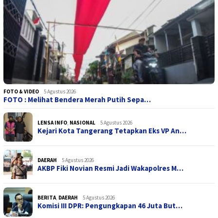
FOTO & VIDEO
5 Agustus 2026
FOTO : Melihat Bendera Merah Putih Sepa…
LENSA INFO
,
NASIONAL
5 Agustus 2026
Kejari Kota Tangerang Tetapkan Eks VP An…
DAERAH
5 Agustus 2026
AKBP Fiki Novian Resmi Jadi Wakapolres M…
BERITA
,
DAERAH
5 Agustus 2026
Komisi III DPR: Pengungkapan 46 Juta But…