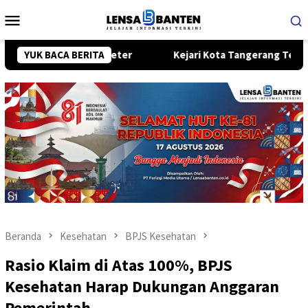
Loncat
Menu
ke
Mobile
konten
panjang 400 Meter
YUK BACA BERITA
Kejari Kota Tangerang Tetapkan Eks VP
Beranda
Kesehatan
BPJS Kesehatan
Rasio Klaim di Atas 100%, BPJS
Kesehatan Harap Dukungan Anggaran
Pemerintah