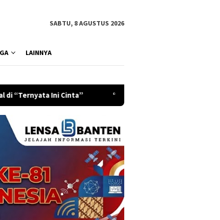
SABTU, 8 AGUSTUS 2026
GA
LAINNYA
nta”
“Matilah Kau Mati” dan Pesan Keberanian yang Tak P