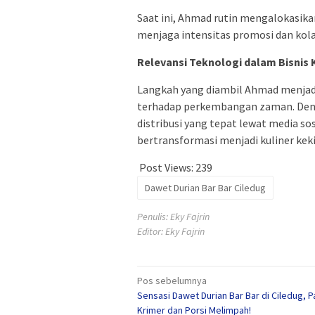
Saat ini, Ahmad rutin mengalokasik
menjaga intensitas promosi dan kola
Relevansi Teknologi dalam Bisnis 
Langkah yang diambil Ahmad menjadi
terhadap perkembangan zaman. Deng
distribusi yang tepat lewat media sos
bertransformasi menjadi kuliner kek
Post Views:
239
Dawet Durian Bar Bar Ciledug
Penulis: Eky Fajrin
Editor: Eky Fajrin
Navigasi
Pos sebelumnya
Sensasi Dawet Durian Bar Bar di Ciledug, P
pos
Krimer dan Porsi Melimpah!