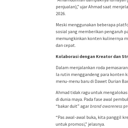
penjualan),” ujar Ahmad saat menjela
2026.
Meski menggunakan beberapa plat
sosial yang memberikan pengaruh pa
memungkinkan konten kulinernya menj
dan cepat.
Kolaborasi dengan Kreator dan Str
Dalam menjalankan roda pemasarannya
Ia rutin menggandeng para konten k
menu-menu baru di Dawet Durian Bar
Ahmad tidak ragu untuk mengalokasi
di dunia maya. Pada fase awal pembu
“bakar duit” agar
brand awareness
pr
“Pas awal-awal buka, kita panggil k
untuk promosi,” jelasnya.