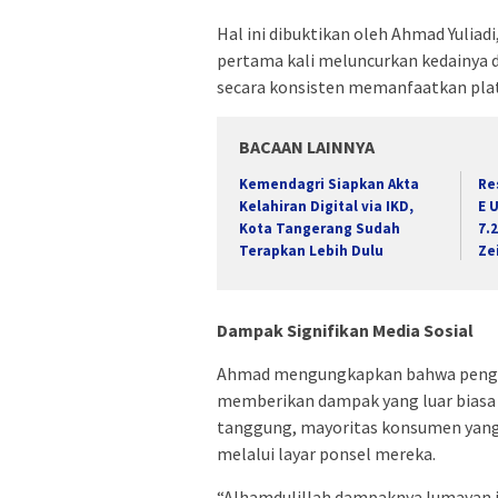
Hal ini dibuktikan oleh Ahmad Yuliad
pertama kali meluncurkan kedainya 
secara konsisten memanfaatkan plat
BACAAN LAINNYA
Kemendagri Siapkan Akta
Re
Kelahiran Digital via IKD,
E 
Kota Tangerang Sudah
7.
Terapkan Lebih Dulu
Ze
Dampak Signifikan Media Sosial
Ahmad mengungkapkan bahwa penggu
memberikan dampak yang luar biasa 
tanggung, mayoritas konsumen yang
melalui layar ponsel mereka.
“Alhamdulillah dampaknya lumayan j