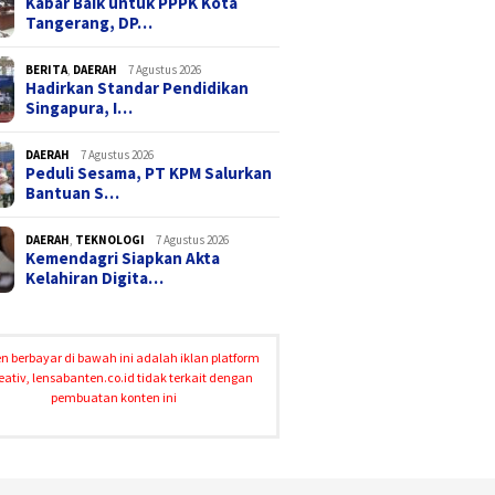
Kabar Baik untuk PPPK Kota
Tangerang, DP…
BERITA
,
DAERAH
7 Agustus 2026
Hadirkan Standar Pendidikan
Singapura, I…
DAERAH
7 Agustus 2026
Peduli Sesama, PT KPM Salurkan
Bantuan S…
DAERAH
,
TEKNOLOGI
7 Agustus 2026
Kemendagri Siapkan Akta
Kelahiran Digita…
n berbayar di bawah ini adalah iklan platform
eativ, lensabanten.co.id tidak terkait dengan
pembuatan konten ini