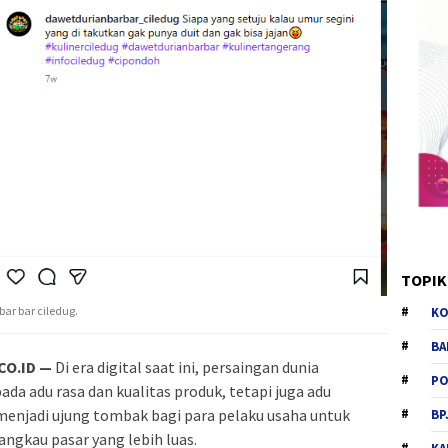
TOPIK
ar bar ciledug.
KO
BA
O.ID —
Di era digital saat ini, persaingan dunia
PO
ada adu rasa dan kualitas produk, tetapi juga adu
i menjadi ujung tombak bagi para pelaku usaha untuk
BP
ngkau pasar yang lebih luas.