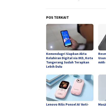
POS TERKAIT
Kemendagri Siapkan Akta
Resm
Kelahiran Digital via IKD, Kota
Usun
Tangerang Sudah Terapkan
mAh 
Lebih Dulu
Lenovo Rilis Ponsel AI ‘Anti-
Masj