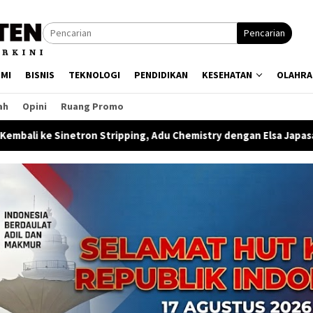
Pencarian
MI
BISNIS
TEKNOLOGI
PENDIDIKAN
KESEHATAN
OLAHRA
ah
Opini
Ruang Promo
Stripping, Adu Chemistry dengan Elsa Japasal di “Ternyata Ini Ci