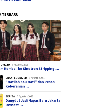
BUPATEN TANGERANG
A TERBARU
GORIZED
8 Agustus 2026
ham Kembali ke Sinetron Stripping,…
UNCATEGORIZED
8 Agustus 2026
“Matilah Kau Mati” dan Pesan
Keberanian …
BERITA
7 Agustus 2026
Dangdut Jadi Napas Baru Jakarta
Dessert …