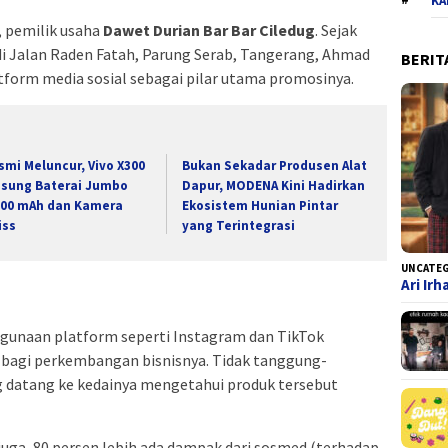
KA
i, pemilik usaha
Dawet Durian Bar Bar Ciledug
. Sejak
di Jalan Raden Fatah, Parung Serab, Tangerang, Ahmad
BERIT
form media sosial sebagai pilar utama promosinya.
smi Meluncur, Vivo X300
Bukan Sekadar Produsen Alat
Usung Baterai Jumbo
Dapur, MODENA Kini Hadirkan
200 mAh dan Kamera
Ekosistem Hunian Pintar
iss
yang Terintegrasi
UNCATE
Ari Ir
naan platform seperti Instagram dan TikTok
bagi perkembangan bisnisnya. Tidak tanggung-
 datang ke kedainya mengetahui produk tersebut
uga, 80 persen lebih ada dampak dari sosmed (terhadap