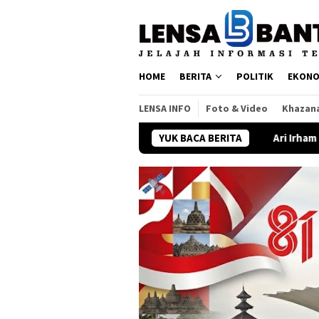
Loncat
ke
konten
HOME
BERITA
POLITIK
EKONO
LENSA INFO
Foto & Video
Khazan
YUK BACA BERITA
Ari Irham Kembali ke Sinetron 