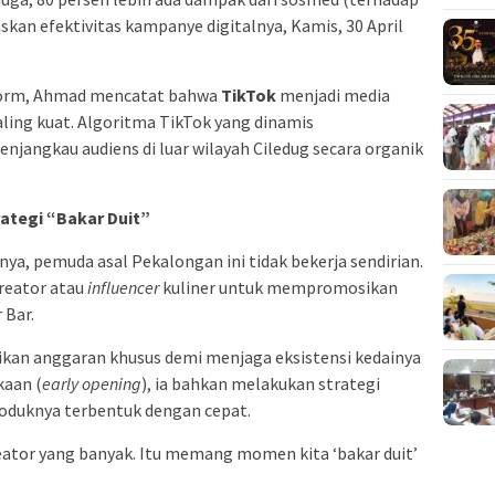
skan efektivitas kampanye digitalnya, Kamis, 30 April
form, Ahmad mencatat bahwa
TikTok
menjadi media
ling kuat. Algoritma TikTok yang dinamis
angkau audiens di luar wilayah Ciledug secara organik
ategi “Bakar Duit”
, pemuda asal Pekalongan ini tidak bekerja sendirian.
reator atau
influencer
kuliner untuk mempromosikan
 Bar.
kan anggaran khusus demi menjaga eksistensi kedainya
kaan (
early opening
), ia bahkan melakukan strategi
oduknya terbentuk dengan cepat.
reator yang banyak. Itu memang momen kita ‘bakar duit’